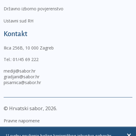
Državno izborno povjerenstvo
Ustavni sud RH
Kontakt
Ilica 256B, 10 000 Zagreb
Tel.:
01/45 69 222
mediji@sabor.hr
gradjani@sabor.hr
pisarnica@sabor.hr
© Hrvatski sabor,
2026
Pravne napomene
Izjava o pristupačnosti