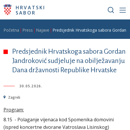
Skoči na glavni sadržaj
HRVATSKI
SABOR
Breadcrumb
Početna
Press
Najave
Predsjednik Hrvatskoga sabora Gordan Ja
Predsjednik Hrvatskoga sabora Gordan
Jandroković sudjeluje na obilježavanju
Dana državnosti Republike Hrvatske
30.05.2026.
Zagreb
Program:
8.15 - Polaganje vijenaca kod Spomenika domovini
(ispred koncertne dvorane Vatroslava Lisinskog)