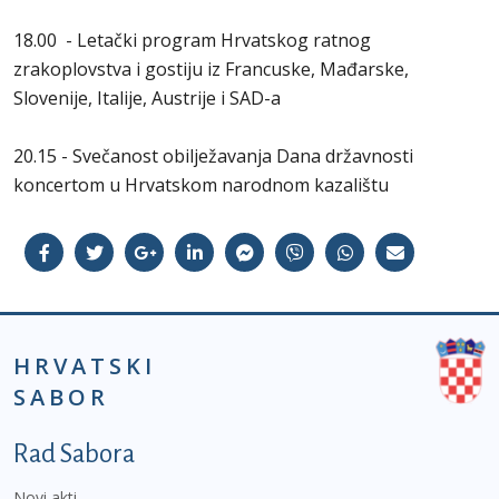
18.00 - Letački program Hrvatskog ratnog
zrakoplovstva i gostiju iz Francuske, Mađarske,
Slovenije, Italije, Austrije i SAD-a
20.15 - Svečanost obilježavanja Dana državnosti
koncertom u Hrvatskom narodnom kazalištu
HRVATSKI
SABOR
Podnožje prvi izbornik
Rad Sabora
Novi akti