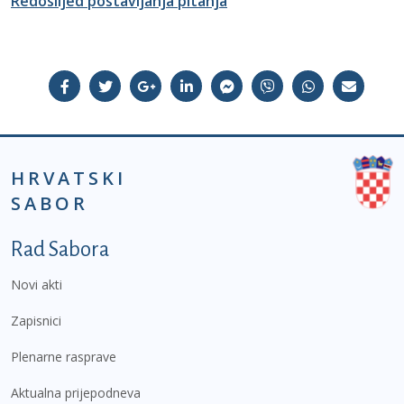
Redoslijed postavljanja pitanja
HRVATSKI
SABOR
Podnožje prvi izbornik
Rad Sabora
Novi akti
Zapisnici
Plenarne rasprave
Aktualna prijepodneva