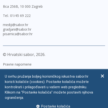
Ilica 256B, 10 000 Zagreb
Tel.:
01/45 69 222
mediji@sabor.hr
gradjani@sabor.hr
pisarnica@sabor.hr
© Hrvatski sabor,
2026
Pravne napomene
Izjava o pristupačnosti
U svrhu pružanja boljeg korisničkog iskustva sabor.hr
Zaštita osobnih podataka
koristi kolačiće (cookies). Postavke kolačića možete
kontrolirati i prilagođavati u vašem web pregledniku.
Impressum
Klikom na "Postavke kolačića" možete postaviti njihova
Česta pitanja
ograničenja.
Kontakti
Postavke kolačića