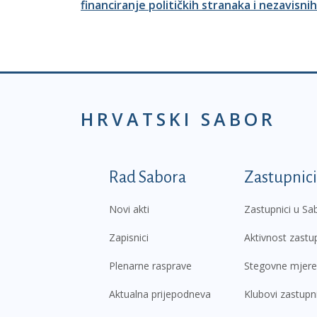
financiranje političkih stranaka i nezavisni
HRVATSKI SABOR
Podnožje prvi izborni
Rad Sabora
Zastupnici
Novi akti
Zastupnici u Sa
Zapisnici
Aktivnost zastu
Plenarne rasprave
Stegovne mjere
Aktualna prijepodneva
Klubovi zastupn