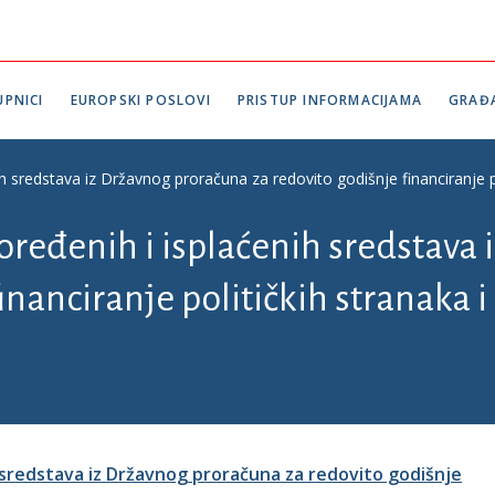
PNICI
EUROPSKI POSLOVI
PRISTUP INFORMACIJAMA
GRAĐ
ih sredstava iz Državnog proračuna za redovito godišnje financiranje p
poređenih i isplaćenih sredstava
inanciranje političkih stranaka 
h sredstava iz Državnog proračuna za redovito godišnje