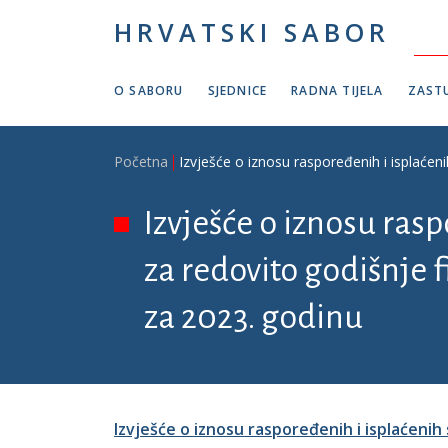
Skoči na glavni sadržaj
HRVATSKI SABOR
O SABORU
SJEDNICE
RADNA TIJELA
ZASTU
Breadcrumb
Početna
Izvješće o iznosu raspoređenih i isplaćen
Izvješće o iznosu ras
za redovito godišnje f
za 2023. godinu
Izvješće o iznosu raspoređenih i isplaćeni