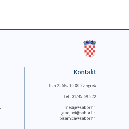
Kontakt
Ilica 256B, 10 000 Zagreb
Tel.:
01/45 69 222
mediji@sabor.hr
o
gradjani@sabor.hr
pisarnica@sabor.hr