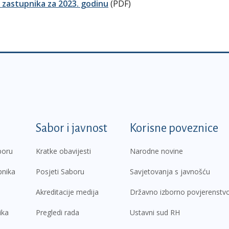
h zastupnika za 2023. godinu
(PDF)
k
Sabor i javnost
Korisne poveznice
boru
Kratke obavijesti
Narodne novine
pnika
Posjeti Saboru
Savjetovanja s javnošću
Akreditacije medija
Državno izborno povjerenstv
ika
Pregledi rada
Ustavni sud RH