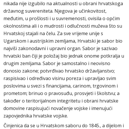
nikada nije izgubilo na aktualnosti u obrani hrvatskoga
državnog suvereniteta. Njegova je učinkovitost,
međutim, u prošlosti i u suvremenosti, ovisila o općim
okolnostima ali i o mudrosti i odlučnosti muževa što su
Hrvatskoj stajali na čelu. Za sve vrijeme unije s
Ugarskom i austrijskim zemljama, Hrvatski je sabor bio
najviši zakonodavni i upravni organ. Sabor je sazivao
hrvatski ban čiji je položaj bio jednak onome potkralja u
drugim zemljama. Sabor je samostalno i neovisno
donosio zakone; potvrđivao hrvatsko državljanstvo;
raspisivao i određivao visinu poreza i upravljao svim
poslovima u svezi s financijama, carinom, trgovinom i
prometom; brinuo o pravosuđu, prosvjeti i školstvu; a
također o teritorijalnom integritetu i obrani hrvatske
domovine raspisujući novačenje vojske i imenujući
zapovjednika hrvatske vojske.
Činjenica da se u Hrvatskom saboru do 1845., a dijelom i