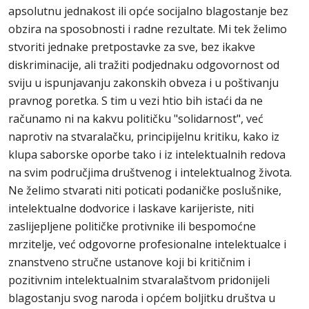
apsolutnu jednakost ili opće socijalno blagostanje bez
obzira na sposobnosti i radne rezultate. Mi tek želimo
stvoriti jednake pretpostavke za sve, bez ikakve
diskriminacije, ali tražiti podjednaku odgovornost od
sviju u ispunjavanju zakonskih obveza i u poštivanju
pravnog poretka. S tim u vezi htio bih istaći da ne
računamo ni na kakvu političku "solidarnost", već
naprotiv na stvaralačku, principijelnu kritiku, kako iz
klupa saborske oporbe tako i iz intelektualnih redova
na svim područjima društvenog i intelektualnog života.
Ne želimo stvarati niti poticati podaničke poslušnike,
intelektualne dodvorice i laskave karijeriste, niti
zaslijepljene političke protivnike ili bespomoćne
mrzitelje, već odgovorne profesionalne intelektualce i
znanstveno stručne ustanove koji bi kritičnim i
pozitivnim intelektualnim stvaralaštvom pridonijeli
blagostanju svog naroda i općem boljitku društva u