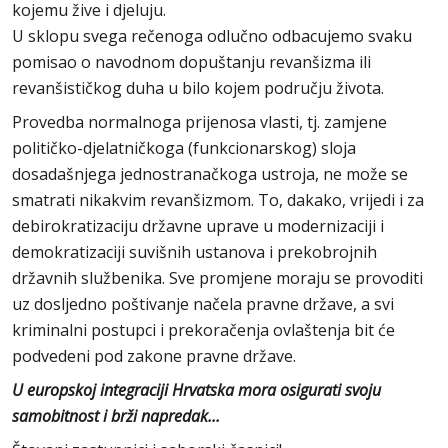
kojemu žive i djeluju.
U sklopu svega rečenoga odlučno odbacujemo svaku
pomisao o navodnom dopuštanju revanšizma ili
revanšističkog duha u bilo kojem području života.
Provedba normalnoga prijenosa vlasti, tj. zamjene
političko-djelatničkoga (funkcionarskog) sloja
dosadašnjega jednostranačkoga ustroja, ne može se
smatrati nikakvim revanšizmom. To, dakako, vrijedi i za
debirokratizaciju državne uprave u modernizaciji i
demokratizaciji suvišnih ustanova i prekobrojnih
državnih službenika. Sve promjene moraju se provoditi
uz dosljedno poštivanje načela pravne države, a svi
kriminalni postupci i prekoračenja ovlaštenja bit će
podvedeni pod zakone pravne države.
U europskoj integraciji Hrvatska mora osigurati svoju
samobitnost i brži napredak...