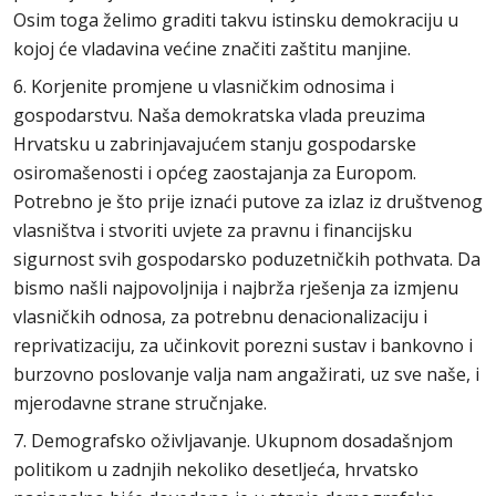
Osim toga želimo graditi takvu istinsku demokraciju u
kojoj će vladavina većine značiti zaštitu manjine.
6. Korjenite promjene u vlasničkim odnosima i
gospodarstvu. Naša demokratska vlada preuzima
Hrvatsku u zabrinjavajućem stanju gospodarske
osiromašenosti i općeg zaostajanja za Europom.
Potrebno je što prije iznaći putove za izlaz iz društvenog
vlasništva i stvoriti uvjete za pravnu i financijsku
sigurnost svih gospodarsko poduzetničkih pothvata. Da
bismo našli najpovoljnija i najbrža rješenja za izmjenu
vlasničkih odnosa, za potrebnu denacionalizaciju i
reprivatizaciju, za učinkovit porezni sustav i bankovno i
burzovno poslovanje valja nam angažirati, uz sve naše, i
mjerodavne strane stručnjake.
7. Demografsko oživljavanje. Ukupnom dosadašnjom
politikom u zadnjih nekoliko desetljeća, hrvatsko