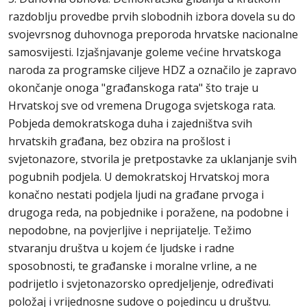
razdoblju provedbe prvih slobodnih izbora dovela su do
svojevrsnog duhovnoga preporoda hrvatske nacionalne
samosvijesti. Izjašnjavanje goleme većine hrvatskoga
naroda za programske ciljeve HDZ a označilo je zapravo
okončanje onoga "građanskoga rata" što traje u
Hrvatskoj sve od vremena Drugoga svjetskoga rata.
Pobjeda demokratskoga duha i zajedništva svih
hrvatskih građana, bez obzira na prošlost i
svjetonazore, stvorila je pretpostavke za uklanjanje svih
pogubnih podjela. U demokratskoj Hrvatskoj mora
konačno nestati podjela ljudi na građane prvoga i
drugoga reda, na pobjednike i poražene, na podobne i
nepodobne, na povjerljive i neprijatelje. Težimo
stvaranju društva u kojem će ljudske i radne
sposobnosti, te građanske i moralne vrline, a ne
podrijetlo i svjetonazorsko opredjeljenje, određivati
položaj i vrijednosne sudove o pojedincu u društvu.