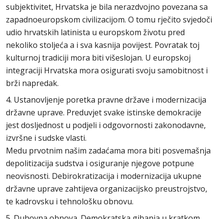
subjektivitet, Hrvatska je bila nerazdvojno povezana sa
zapadnoeuropskom civilizacijom. O tomu rječito svjedoči
udio hrvatskih latinista u europskom životu pred
nekoliko stoljeća a i sva kasnija povijest. Povratak toj
kulturnoj tradiciji mora biti višeslojan. U europskoj
integraciji Hrvatska mora osigurati svoju samobitnost i
brži napredak.
4. Ustanovljenje poretka pravne države i modernizacija
državne uprave. Preduvjet svake istinske demokracije
jest dosljednost u podjeli i odgovornosti zakonodavne,
izvršne i sudske vlasti.
Medu prvotnim našim zadaćama mora biti posvemašnja
depolitizacija sudstva i osiguranje njegove potpune
neovisnosti. Debirokratizacija i modernizacija ukupne
državne uprave zahtijeva organizacijsko preustrojstvo,
te kadrovsku i tehnološku obnovu.
5. Duhovna obnova. Demokratska gibanja u kratkom