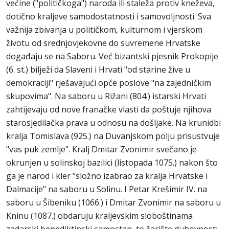
većine ("političkoga") naroda ili staleža protiv kneževa,
dotično kraljeve samodostatnosti i samovoljnosti. Sva
važnija zbivanja u političkom, kulturnom i vjerskom
životu od srednjovjekovne do suvremene Hrvatske
događaju se na Saboru. Već bizantski pjesnik Prokopije
(6. st.) bilježi da Slaveni i Hrvati "od starine žive u
demokraciji" rješavajući opće poslove "na zajedničkim
skupovima". Na saboru u Rižani (804.) istarski Hrvati
zahtijevaju od nove franačke vlasti da poštuje njihova
starosjedilačka prava u odnosu na došljake. Na krunidbi
kralja Tomislava (925.) na Duvanjskom polju prisustvuje
"vas puk zemlje". Kralj Dmitar Zvonimir svečano je
okrunjen u solinskoj bazilici (listopada 1075.) nakon što
ga je narod i kler "složno izabrao za kralja Hrvatske i
Dalmacije" na saboru u Solinu. I Petar Krešimir IV. na
saboru u Šibeniku (1066.) i Dmitar Zvonimir na saboru u
Kninu (1087.) obdaruju kraljevskim sloboštinama