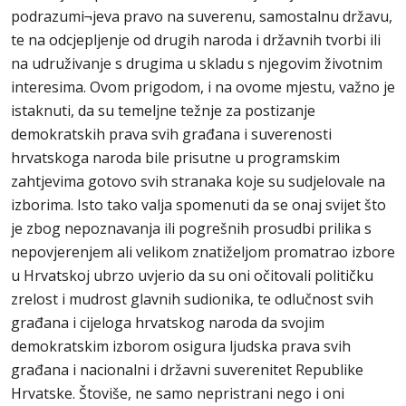
podrazumi¬jeva pravo na suverenu, samostalnu državu,
te na odcjepljenje od drugih naroda i državnih tvorbi ili
na udruživanje s drugima u skladu s njegovim životnim
interesima. Ovom prigodom, i na ovome mjestu, važno je
istaknuti, da su temeljne težnje za postizanje
demokratskih prava svih građana i suverenosti
hrvatskoga naroda bile prisutne u programskim
zahtjevima gotovo svih stranaka koje su sudjelovale na
izborima. Isto tako valja spomenuti da se onaj svijet što
je zbog nepoznavanja ili pogrešnih prosudbi prilika s
nepovjerenjem ali velikom znatiželjom promatrao izbore
u Hrvatskoj ubrzo uvjerio da su oni očitovali političku
zrelost i mudrost glavnih sudionika, te odlučnost svih
građana i cijeloga hrvatskog naroda da svojim
demokratskim izborom osigura ljudska prava svih
građana i nacionalni i državni suverenitet Republike
Hrvatske. Štoviše, ne samo nepristrani nego i oni