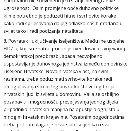
nacionalno biće dovedeno je u stanje demografske
ugroženosti. Osim promjene opće duhovno političke
klime potrebno je poduzeti hitne i svrhovite korake
kako radi sprječavanja daljeg odlaska naših građana u
svijet tako i radi podizanja nataliteta.
8. Povratak i uključivanje iseljeništva. Među ine uspjehe
HDZ a, koji su znatno pridonijeli već dosada izvojevanoj
demokratskoj preobrazbi, spada nedvojbeno
uspostavljanje duhovnoga jedinstva između domovinske
i iseljene Hrvatske. Nova hrvatska vlast, na svim
razinama, treba poduzimati svrhovite korake radi
omogućavanja što bržeg povratka što većeg broja
hrvatskih ljudi iz svijeta u domovinu. Valja se ozbiljno
pozabaviti i mogućnošću preseljavanja jednog dijela
pripadnika hrvatskih manjina na opustjela ognjišta u
mnogim hrvatskim krajevima. Posebnim pogodnostima
treba poticati ulaganje hrvatskih iseljenika u sva