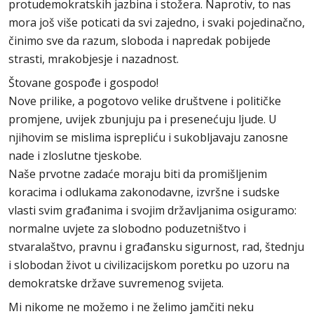
protudemokratskih jazbina i stožera. Naprotiv, to nas
mora još više poticati da svi zajedno, i svaki pojedinačno,
činimo sve da razum, sloboda i napredak pobijede
strasti, mrakobjesje i nazadnost.
Štovane gospođe i gospodo!
Nove prilike, a pogotovo velike društvene i političke
promjene, uvijek zbunjuju pa i presenećuju ljude. U
njihovim se mislima isprepliću i sukobljavaju zanosne
nade i zloslutne tjeskobe.
Naše prvotne zadaće moraju biti da promišljenim
koracima i odlukama zakonodavne, izvršne i sudske
vlasti svim građanima i svojim državljanima osiguramo:
normalne uvjete za slobodno poduzetništvo i
stvaralaštvo, pravnu i građansku sigurnost, rad, štednju
i slobodan život u civilizacijskom poretku po uzoru na
demokratske države suvremenog svijeta.
Mi nikome ne možemo i ne želimo jamčiti neku