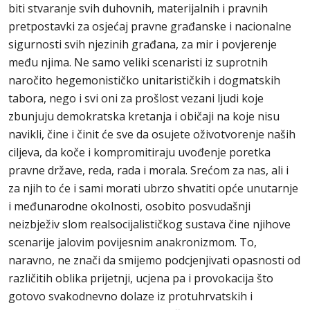
biti stvaranje svih duhovnih, materijalnih i pravnih
pretpostavki za osjećaj pravne građanske i nacionalne
sigurnosti svih njezinih građana, za mir i povjerenje
među njima. Ne samo veliki scenaristi iz suprotnih
naročito hegemonističko unitarističkih i dogmatskih
tabora, nego i svi oni za prošlost vezani ljudi koje
zbunjuju demokratska kretanja i običaji na koje nisu
navikli, čine i činit će sve da osujete oživotvorenje naših
ciljeva, da koče i kompromitiraju uvođenje poretka
pravne države, reda, rada i morala. Srećom za nas, ali i
za njih to će i sami morati ubrzo shvatiti opće unutarnje
i međunarodne okolnosti, osobito posvudašnji
neizbježiv slom realsocijalističkog sustava čine njihove
scenarije jalovim povijesnim anakronizmom. To,
naravno, ne znači da smijemo podcjenjivati opasnosti od
različitih oblika prijetnji, ucjena pa i provokacija što
gotovo svakodnevno dolaze iz protuhrvatskih i