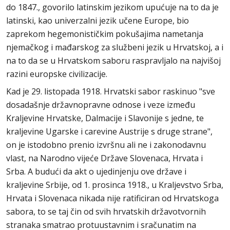
do 1847., govorilo latinskim jezikom upućuje na to da je
latinski, kao univerzalni jezik učene Europe, bio
zaprekom hegemonističkim pokušajima nametanja
njemačkog i mađarskog za službeni jezik u Hrvatskoj, a i
na to da se u Hrvatskom saboru raspravljalo na najvišoj
razini europske civilizacije.
Kad je 29. listopada 1918. Hrvatski sabor raskinuo "sve
dosadašnje državnopravne odnose i veze između
Kraljevine Hrvatske, Dalmacije i Slavonije s jedne, te
kraljevine Ugarske i carevine Austrije s druge strane",
on je istodobno prenio izvršnu ali ne i zakonodavnu
vlast, na Narodno vijeće Države Slovenaca, Hrvata i
Srba. A budući da akt o ujedinjenju ove države i
kraljevine Srbije, od 1. prosinca 1918., u Kraljevstvo Srba,
Hrvata i Slovenaca nikada nije ratificiran od Hrvatskoga
sabora, to se taj čin od svih hrvatskih državotvornih
stranaka smatrao protuustavnim i sračunatim na