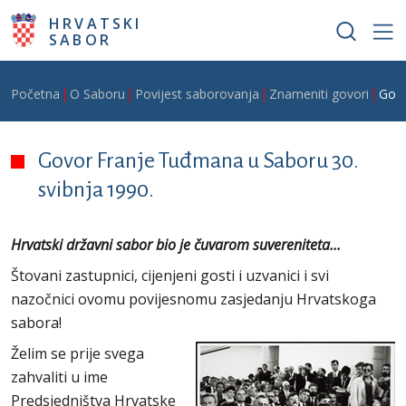
Skoči na glavni sadržaj
HRVATSKI
SABOR
Breadcrumb
Početna
O Saboru
Povijest saborovanja
Znameniti govori
Govo
Govor Franje Tuđmana u Saboru 30.
svibnja 1990.
Hrvatski državni sabor bio je čuvarom suvereniteta...
Štovani zastupnici, cijenjeni gosti i uzvanici i svi
nazočnici ovomu povijesnomu zasjedanju Hrvatskoga
sabora!
Želim se prije svega
zahvaliti u ime
Predsjedništva Hrvatske