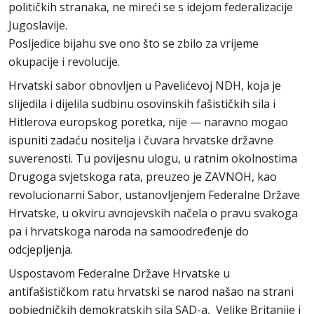
političkih stranaka, ne mireći se s idejom federalizacije
Jugoslavije.
Posljedice bijahu sve ono što se zbilo za vrijeme
okupacije i revolucije.
Hrvatski sabor obnovljen u Pavelićevoj NDH, koja je
slijedila i dijelila sudbinu osovinskih fašističkih sila i
Hitlerova europskog poretka, nije — naravno mogao
ispuniti zadaću nositelja i čuvara hrvatske državne
suverenosti. Tu povijesnu ulogu, u ratnim okolnostima
Drugoga svjetskoga rata, preuzeo je ZAVNOH, kao
revolucionarni Sabor, ustanovljenjem Federalne Države
Hrvatske, u okviru avnojevskih načela o pravu svakoga
pa i hrvatskoga naroda na samoodređenje do
odcjepljenja.
Uspostavom Federalne Države Hrvatske u
antifašističkom ratu hrvatski se narod našao na strani
pobjedničkih demokratskih sila SAD-a, Velike Britanije i