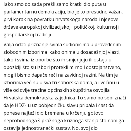
Iako smo do sada prešli samo kratki dio puta u
parlamentarnu demokraciju, bio je to presudno važan,
prvi korak na povratku hrvatskoga naroda i njegove
države europskoj civilizacijskoj, političkoj, kulturnoj i
gospodarskoj tradiciji.
Valja odati priznanje svima sudionicima u provedenim
slobodnim izborima kako onima u dosadašnjoj vlasti,
tako i svima iz oporbe što ih smjenjuju ili ostaju u
opoziciji što su izbori protekli mirno i dostojanstveno,
mogli bismo dapače reći na zavidnoj razini. Na tim je
izborima većinu u sva tri saborska doma, a i većinu u
više od dvije trećine općinskih skupština osvojila
Hrvatska demokratska zajednica. To samo po sebi znači
da je HDZ- u uz pobjedničku slavu pripala i čast da
ponese najteži dio bremena u krčenju gotovo
neprohodnoga šipražnoga kriznoga stanja što nam ga
ostavlja jednostranački sustav. No, svoj dio