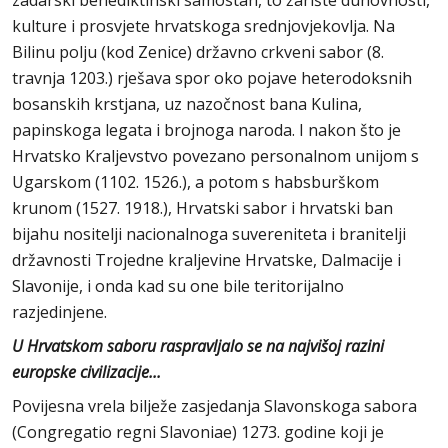
zadarski benediktinski samostan, to žarište duhovnosti,
kulture i prosvjete hrvatskoga srednjovjekovlja. Na
Bilinu polju (kod Zenice) državno crkveni sabor (8.
travnja 1203.) rješava spor oko pojave heterodoksnih
bosanskih krstjana, uz nazočnost bana Kulina,
papinskoga legata i brojnoga naroda. I nakon što je
Hrvatsko Kraljevstvo povezano personalnom unijom s
Ugarskom (1102. 1526.), a potom s habsburškom
krunom (1527. 1918.), Hrvatski sabor i hrvatski ban
bijahu nositelji nacionalnoga suvereniteta i branitelji
državnosti Trojedne kraljevine Hrvatske, Dalmacije i
Slavonije, i onda kad su one bile teritorijalno
razjedinjene.
U Hrvatskom saboru raspravljalo se na najvišoj razini
europske civilizacije...
Povijesna vrela bilježe zasjedanja Slavonskoga sabora
(Congregatio regni Slavoniae) 1273. godine koji je