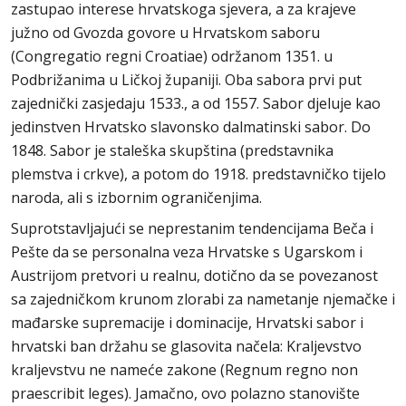
zastupao interese hrvatskoga sjevera, a za krajeve
južno od Gvozda govore u Hrvatskom saboru
(Congregatio regni Croatiae) održanom 1351. u
Podbrižanima u Ličkoj županiji. Oba sabora prvi put
zajednički zasjedaju 1533., a od 1557. Sabor djeluje kao
jedinstven Hrvatsko slavonsko dalmatinski sabor. Do
1848. Sabor je staleška skupština (predstavnika
plemstva i crkve), a potom do 1918. predstavničko tijelo
naroda, ali s izbornim ograničenjima.
Suprotstavljajući se neprestanim tendencijama Beča i
Pešte da se personalna veza Hrvatske s Ugarskom i
Austrijom pretvori u realnu, dotično da se povezanost
sa zajedničkom krunom zlorabi za nametanje njemačke i
mađarske supremacije i dominacije, Hrvatski sabor i
hrvatski ban držahu se glasovita načela: Kraljevstvo
kraljevstvu ne nameće zakone (Regnum regno non
praescribit leges). Jamačno, ovo polazno stanovište