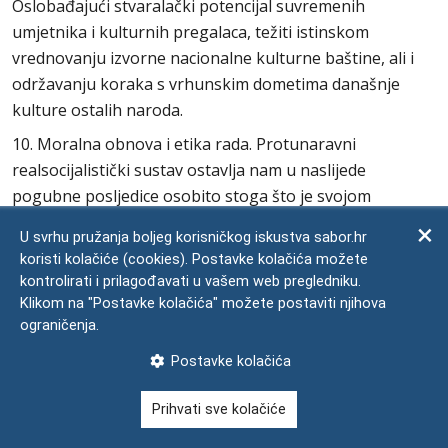
Oslobađajući stvaralački potencijal suvremenih
umjetnika i kulturnih pregalaca, težiti istinskom
vrednovanju izvorne nacionalne kulturne baštine, ali i
održavanju koraka s vrhunskim dometima današnje
kulture ostalih naroda.
10. Moralna obnova i etika rada. Protunaravni
realsocijalistički sustav ostavlja nam u naslijede
pogubne posljedice osobito stoga što je svojom
izopačenošću porušio i omalovažio sve tradicionalne
U svrhu pružanja boljeg korisničkog iskustva sabor.hr
vrednote i moralne norme. To se podjednako odnosi na
koristi kolačiće (cookies). Postavke kolačića možete
obiteljski i školski odgoj, na profesionalnu, radnu i
kontrolirati i prilagođavati u vašem web pregledniku.
poslovnu etiku. Poremećaji u sustavu vrijednosti rađali
Klikom na "Postavke kolačića" možete postaviti njihova
su bijegom ili apatičnošću mudrih i sposobnih, a
ograničenja.
napredovanjem nesposobnih i bezobzirnih karijerista.
Postavke kolačića
Izmjena tako poremećenoga vrijednosnoga sustava bit
će težak i dugotrajan posao ali ga treba odmah započeti
Prihvati sve kolačiće
u svim sferama i porama života.