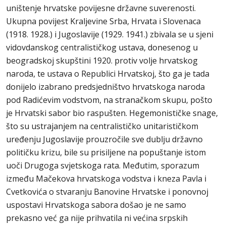
uništenje hrvatske povijesne državne suverenosti.
Ukupna povijest Kraljevine Srba, Hrvata i Slovenaca
(1918. 1928.) i Jugoslavije (1929. 1941.) zbivala se u sjeni
vidovdanskog centralističkog ustava, donesenog u
beogradskoj skupštini 1920. protiv volje hrvatskog
naroda, te ustava o Republici Hrvatskoj, što ga je tada
donijelo izabrano predsjedništvo hrvatskoga naroda
pod Radićevim vodstvom, na stranačkom skupu, pošto
je Hrvatski sabor bio raspušten. Hegemonističke snage,
što su ustrajanjem na centralističko unitarističkom
uređenju Jugoslavije prouzročile sve dublju državno
političku krizu, bile su prisiljene na popuštanje istom
uoči Drugoga svjetskoga rata. Međutim, sporazum
između Mačekova hrvatskoga vodstva i kneza Pavla i
Cvetkovića o stvaranju Banovine Hrvatske i ponovnoj
uspostavi Hrvatskoga sabora došao je ne samo
prekasno već ga nije prihvatila ni većina srpskih