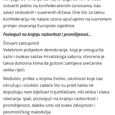
ostvariti jedino na konfederativnim osnovama, kao
savez slobodnih i suverenih država. One što za takvu
konfederaciju ne nalaze uzora upućujemo na suvremeni
primjer stvaranja Europske zajednice.
Pozivajući na krajnju razboritost i promišljenost...
Štovani zastupnici!
Velebnom pobjedom demokracije, koja je omogućila
saziv i ovakav sastav Hrvatskoga sabora, stvorena je
takva duhovna klima da gotovo zahtijeva svečarske
velike riječi.
Međutim, prilike u kojima živimo, okolnosti koje nas
okružuju i osobito zadaće što su pred nama ne
dopuštaju nam blještavi trijumfalizam, niti velika i olaka
obećanja. Ipak, pozivajući na krajnju razboritost i
promišljenost, daleko smo od svake zdvojnosti i
pesimističkog malodušja.