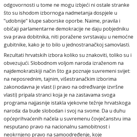
odgovornosti u tome ne mogu izbjeći ni ostale stranke
što su ishodom izbornoga nadmetanja dospjele u
"udobnije" klupe saborske oporbe. Naime, pravila i
običaji parlamentarne demokracije ne daju pobjedniku
sva prava dobitnika, niti poražene svrstavaju u nemoćne
gubitnike, kako je to bilo u jednostranačkoj samovlasti.
Rezultati hrvatskih izbora koliko su znakoviti, toliko su i
obvezujući. Slobodnom voljom naroda izraženom na
najdemokratskiji način što ga poznaje suvremeni svijet:
na neposrednim, tajnim, višestranačkim izborima
zakonodavna je vlast (i pravo na određivanje izvršne
vlasti) pripala stranci koja je na zastavama svoga
programa najjasnije istakla vjekovne težnje hrvatskoga
naroda: da bude slobodan i svoj na svome. Da u duhu
općeprihvaćenih načela u suvremenu čovječanstvu ima
nesputano pravo na nacionalnu samobitnost i
neokrnjeno pravo na samoodređenje, koje