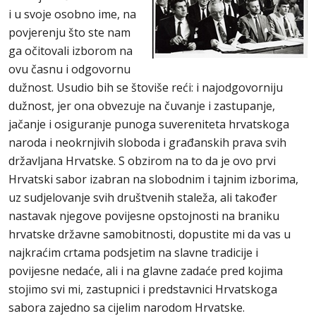
i u svoje osobno ime, na
povjerenju što ste nam
ga očitovali izborom na
ovu časnu i odgovornu
dužnost. Usudio bih se štoviše reći: i najodgovorniju
dužnost, jer ona obvezuje na čuvanje i zastupanje,
jačanje i osiguranje punoga suvereniteta hrvatskoga
naroda i neokrnjivih sloboda i građanskih prava svih
državljana Hrvatske. S obzirom na to da je ovo prvi
Hrvatski sabor izabran na slobodnim i tajnim izborima,
uz sudjelovanje svih društvenih staleža, ali također
nastavak njegove povijesne opstojnosti na braniku
hrvatske državne samobitnosti, dopustite mi da vas u
najkraćim crtama podsjetim na slavne tradicije i
povijesne nedaće, ali i na glavne zadaće pred kojima
stojimo svi mi, zastupnici i predstavnici Hrvatskoga
sabora zajedno sa cijelim narodom Hrvatske.