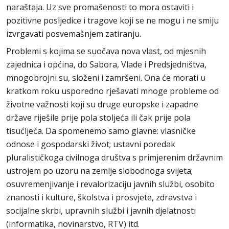
naraštaja. Uz sve promašenosti to mora ostaviti i
pozitivne posljedice i tragove koji se ne mogu i ne smiju
izvrgavati posvemašnjem zatiranju.
Problemi s kojima se suočava nova vlast, od mjesnih
zajednica i općina, do Sabora, Vlade i Predsjedništva,
mnogobrojni su, složeni i zamršeni. Ona će morati u
kratkom roku usporedno rješavati mnoge probleme od
životne važnosti koji su druge europske i zapadne
države riješile prije pola stoljeća ili čak prije pola
tisućljeća. Da spomenemo samo glavne: vlasničke
odnose i gospodarski život; ustavni poredak
pluralističkoga civilnoga društva s primjerenim državnim
ustrojem po uzoru na zemlje slobodnoga svijeta;
osuvremenjivanje i revalorizaciju javnih službi, osobito
znanosti i kulture, školstva i prosvjete, zdravstva i
socijalne skrbi, upravnih službi i javnih djelatnosti
(informatika, novinarstvo, RTV) itd.