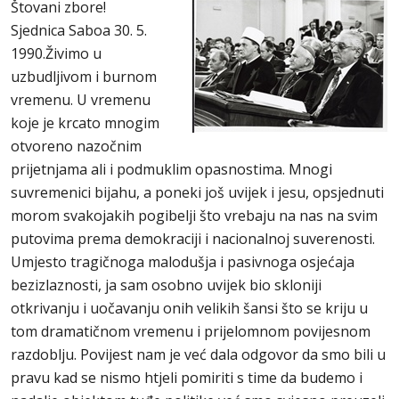
Štovani zbore!
Sjednica Saboa 30. 5.
1990.Živimo u
uzbudljivom i burnom
vremenu. U vremenu
koje je krcato mnogim
otvoreno nazočnim
prijetnjama ali i podmuklim opasnostima. Mnogi
suvremenici bijahu, a poneki još uvijek i jesu, opsjednuti
morom svakojakih pogibelji što vrebaju na nas na svim
putovima prema demokraciji i nacionalnoj suverenosti.
Umjesto tragičnoga malodušja i pasivnoga osjećaja
bezizlaznosti, ja sam osobno uvijek bio skloniji
otkrivanju i uočavanju onih velikih šansi što se kriju u
tom dramatičnom vremenu i prijelomnom povijesnom
razdoblju. Povijest nam je već dala odgovor da smo bili u
pravu kad se nismo htjeli pomiriti s time da budemo i