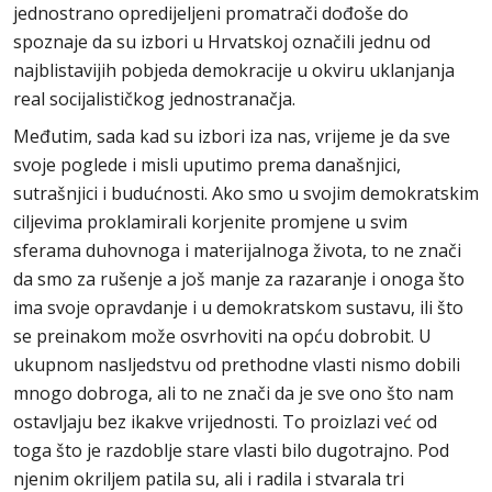
jednostrano opredijeljeni promatrači dođoše do
spoznaje da su izbori u Hrvatskoj označili jednu od
najblistavijih pobjeda demokracije u okviru uklanjanja
real socijalističkog jednostranačja.
Međutim, sada kad su izbori iza nas, vrijeme je da sve
svoje poglede i misli uputimo prema današnjici,
sutrašnjici i budućnosti. Ako smo u svojim demokratskim
ciljevima proklamirali korjenite promjene u svim
sferama duhovnoga i materijalnoga života, to ne znači
da smo za rušenje a još manje za razaranje i onoga što
ima svoje opravdanje i u demokratskom sustavu, ili što
se preinakom može osvrhoviti na opću dobrobit. U
ukupnom nasljedstvu od prethodne vlasti nismo dobili
mnogo dobroga, ali to ne znači da je sve ono što nam
ostavljaju bez ikakve vrijednosti. To proizlazi već od
toga što je razdoblje stare vlasti bilo dugotrajno. Pod
njenim okriljem patila su, ali i radila i stvarala tri