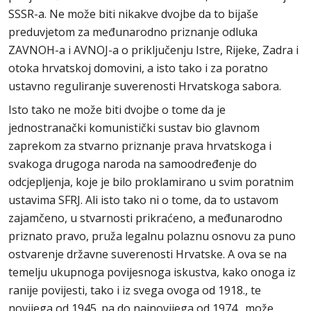
SSSR-a. Ne može biti nikakve dvojbe da to bijaše
preduvjetom za međunarodno priznanje odluka
ZAVNOH-a i AVNOJ-a o priključenju Istre, Rijeke, Zadra i
otoka hrvatskoj domovini, a isto tako i za poratno
ustavno reguliranje suverenosti Hrvatskoga sabora.
Isto tako ne može biti dvojbe o tome da je
jednostranački komunistički sustav bio glavnom
zaprekom za stvarno priznanje prava hrvatskoga i
svakoga drugoga naroda na samoodređenje do
odcjepljenja, koje je bilo proklamirano u svim poratnim
ustavima SFRJ. Ali isto tako ni o tome, da to ustavom
zajamčeno, u stvarnosti prikraćeno, a međunarodno
priznato pravo, pruža legalnu polaznu osnovu za puno
ostvarenje državne suverenosti Hrvatske. A ova se na
temelju ukupnoga povijesnoga iskustva, kako onoga iz
ranije povijesti, tako i iz svega ovoga od 1918., te
novijega od 1945. pa do najnovijega od 1974., može