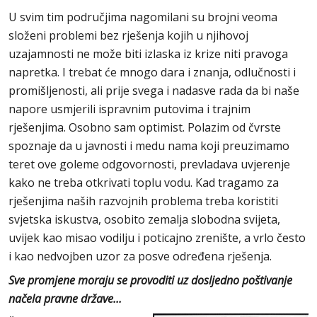
U svim tim područjima nagomilani su brojni veoma
složeni problemi bez rješenja kojih u njihovoj
uzajamnosti ne može biti izlaska iz krize niti pravoga
napretka. I trebat će mnogo dara i znanja, odlučnosti i
promišljenosti, ali prije svega i nadasve rada da bi naše
napore usmjerili ispravnim putovima i trajnim
rješenjima. Osobno sam optimist. Polazim od čvrste
spoznaje da u javnosti i medu nama koji preuzimamo
teret ove goleme odgovornosti, prevladava uvjerenje
kako ne treba otkrivati toplu vodu. Kad tragamo za
rješenjima naših razvojnih problema treba koristiti
svjetska iskustva, osobito zemalja slobodna svijeta,
uvijek kao misao vodilju i poticajno zrenište, a vrlo često
i kao nedvojben uzor za posve određena rješenja.
Sve promjene moraju se provoditi uz dosljedno poštivanje
načela pravne države...