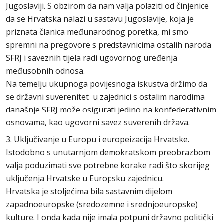
Jugoslaviji. S obzirom da nam valja polaziti od činjenice
da se Hrvatska nalazi u sastavu Jugoslavije, koja je
priznata članica međunarodnog poretka, mi smo
spremni na pregovore s predstavnicima ostalih naroda
SFRJ i saveznih tijela radi ugovornog uređenja
međusobnih odnosa.
Na temelju ukupnoga povijesnoga iskustva držimo da
se državni suverenitet u zajednici s ostalim narodima
današnje SFRJ može osigurati jedino na konfederativnim
osnovama, kao ugovorni savez suverenih država.
3. Uključivanje u Europu i europeizacija Hrvatske.
Istodobno s unutarnjom demokratskom preobrazbom
valja poduzimati sve potrebne korake radi što skorijeg
uključenja Hrvatske u Europsku zajednicu.
Hrvatska je stoljećima bila sastavnim dijelom
zapadnoeuropske (sredozemne i srednjoeuropske)
kulture. I onda kada nije imala potpuni državno politički