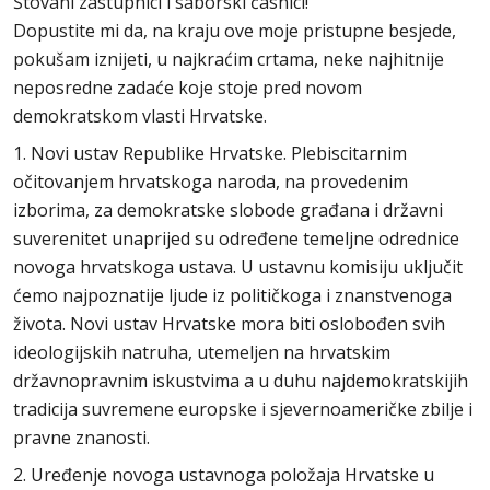
Štovani zastupnici i saborski časnici!
Dopustite mi da, na kraju ove moje pristupne besjede,
pokušam iznijeti, u najkraćim crtama, neke najhitnije
neposredne zadaće koje stoje pred novom
demokratskom vlasti Hrvatske.
1. Novi ustav Republike Hrvatske. Plebiscitarnim
očitovanjem hrvatskoga naroda, na provedenim
izborima, za demokratske slobode građana i državni
suverenitet unaprijed su određene temeljne odrednice
novoga hrvatskoga ustava. U ustavnu komisiju uključit
ćemo najpoznatije ljude iz političkoga i znanstvenoga
života. Novi ustav Hrvatske mora biti oslobođen svih
ideologijskih natruha, utemeljen na hrvatskim
državnopravnim iskustvima a u duhu najdemokratskijih
tradicija suvremene europske i sjevernoameričke zbilje i
pravne znanosti.
2. Uređenje novoga ustavnoga položaja Hrvatske u