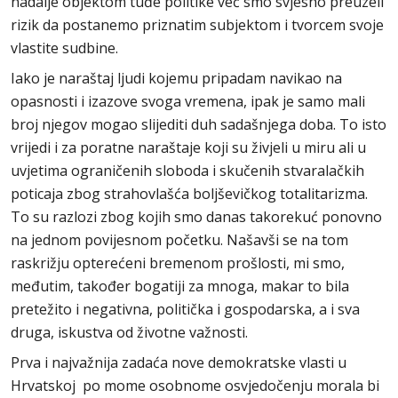
nadalje objektom tuđe politike već smo svjesno preuzeli
rizik da postanemo priznatim subjektom i tvorcem svoje
vlastite sudbine.
Iako je naraštaj ljudi kojemu pripadam navikao na
opasnosti i izazove svoga vremena, ipak je samo mali
broj njegov mogao slijediti duh sadašnjega doba. To isto
vrijedi i za poratne naraštaje koji su živjeli u miru ali u
uvjetima ograničenih sloboda i skučenih stvaralačkih
poticaja zbog strahovlašća boljševičkog totalitarizma.
To su razlozi zbog kojih smo danas takorekuć ponovno
na jednom povijesnom početku. Našavši se na tom
raskrižju opterećeni bremenom prošlosti, mi smo,
međutim, također bogatiji za mnoga, makar to bila
pretežito i negativna, politička i gospodarska, a i sva
druga, iskustva od životne važnosti.
Prva i najvažnija zadaća nove demokratske vlasti u
Hrvatskoj po mome osobnome osvjedočenju morala bi