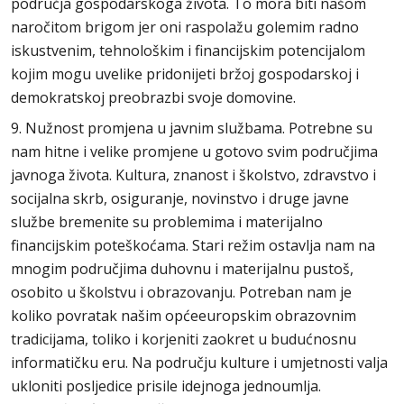
područja gospodarskoga života. To mora biti našom
naročitom brigom jer oni raspolažu golemim radno
iskustvenim, tehnološkim i financijskim potencijalom
kojim mogu uvelike pridonijeti bržoj gospodarskoj i
demokratskoj preobrazbi svoje domovine.
9. Nužnost promjena u javnim službama. Potrebne su
nam hitne i velike promjene u gotovo svim područjima
javnoga života. Kultura, znanost i školstvo, zdravstvo i
socijalna skrb, osiguranje, novinstvo i druge javne
službe bremenite su problemima i materijalno
financijskim poteškoćama. Stari režim ostavlja nam na
mnogim područjima duhovnu i materijalnu pustoš,
osobito u školstvu i obrazovanju. Potreban nam je
koliko povratak našim općeeuropskim obrazovnim
tradicijama, toliko i korjeniti zaokret u budućnosnu
informatičku eru. Na području kulture i umjetnosti valja
ukloniti posljedice prisile idejnoga jednoumlja.