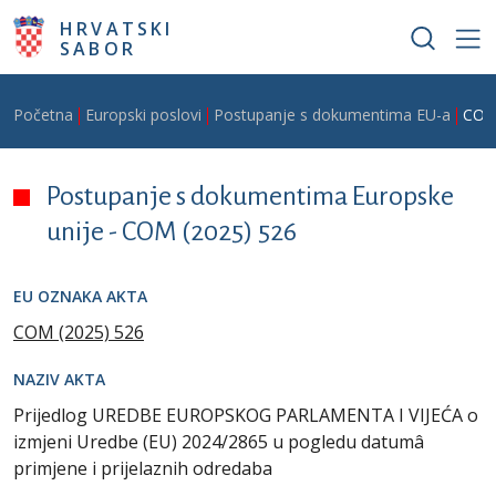
Skoči na glavni sadržaj
HRVATSKI
SABOR
Breadcrumb
Početna
Europski poslovi
Postupanje s dokumentima EU-a
COM
Postupanje s dokumentima Europske
unije -
COM (2025) 526
EU OZNAKA AKTA
COM (2025) 526
NAZIV AKTA
Prijedlog UREDBE EUROPSKOG PARLAMENTA I VIJEĆA o
izmjeni Uredbe (EU) 2024/2865 u pogledu datumâ
primjene i prijelaznih odredaba