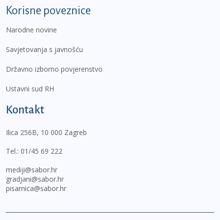
Korisne poveznice
Narodne novine
Savjetovanja s javnošću
Državno izborno povjerenstvo
Ustavni sud RH
Kontakt
Ilica 256B, 10 000 Zagreb
Tel.:
01/45 69 222
mediji@sabor.hr
gradjani@sabor.hr
pisarnica@sabor.hr