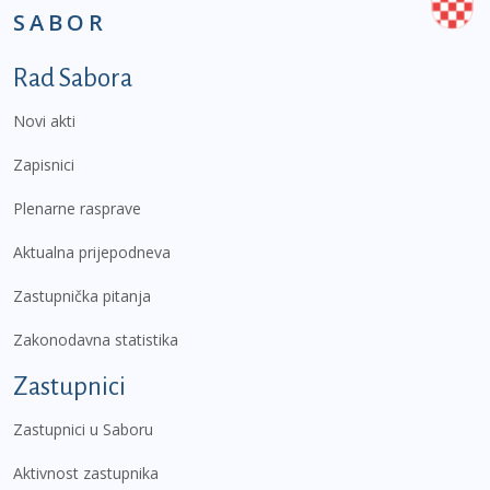
SABOR
Podnožje prvi izbornik
Rad Sabora
Novi akti
Zapisnici
Plenarne rasprave
Aktualna prijepodneva
Zastupnička pitanja
Zakonodavna statistika
Zastupnici
Zastupnici u Saboru
Aktivnost zastupnika