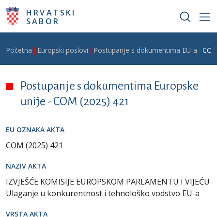
Skoči na glavni sadržaj
HRVATSKI
SABOR
Breadcrumb
Početna
Europski poslovi
Postupanje s dokumentima EU-a
COM
Postupanje s dokumentima Europske
unije -
COM (2025) 421
EU OZNAKA AKTA
COM (2025) 421
NAZIV AKTA
IZVJEŠĆE KOMISIJE EUROPSKOM PARLAMENTU I VIJEĆU
Ulaganje u konkurentnost i tehnološko vodstvo EU-a
VRSTA AKTA