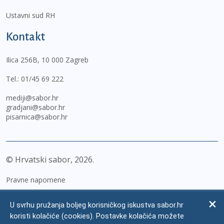
Ustavni sud RH
Kontakt
Ilica 256B, 10 000 Zagreb
Tel.:
01/45 69 222
mediji@sabor.hr
gradjani@sabor.hr
pisarnica@sabor.hr
© Hrvatski sabor,
2026
Pravne napomene
Izjava o pristupačnosti
U svrhu pružanja boljeg korisničkog iskustva sabor.hr
Zaštita osobnih podataka
koristi kolačiće (cookies). Postavke kolačića možete