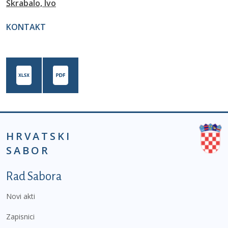
Škrabalo, Ivo
KONTAKT
HRVATSKI
SABOR
Podnožje prvi izbornik
Rad Sabora
Novi akti
Zapisnici