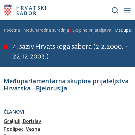
Skoči na glavni sadržaj
HRVATSKI
SABOR
Breadcrumb
Početna
Međunarodna suradnja
Skupine prijateljstva
Međuparlam
4. saziv Hrvatskoga sabora (2.2.2000. -
22.12.2003.)
Međuparlamentarna skupina prijateljstva
Hrvatska - Bjelorusija
ČLANOVI
Graljuk, Borislav
Podlipec, Vesna