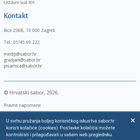
Ustavni sud RH
Kontakt
Ilica 256B, 10 000 Zagreb
Tel.:
01/45 69 222
mediji@sabor.hr
gradjani@sabor.hr
pisarnica@sabor.hr
© Hrvatski sabor,
2026
Pravne napomene
Izjava o pristupačnosti
U svrhu pružanja boljeg korisničkog iskustva sabor.hr
Zaštita osobnih podataka
koristi kolačiće (cookies). Postavke kolačića možete
kontrolirati i prilagođavati u vašem web pregledniku.
Impressum