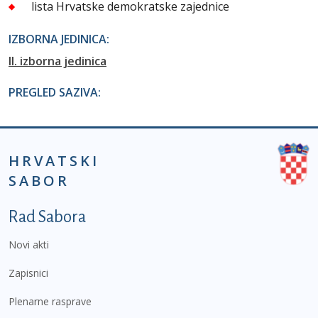
lista Hrvatske demokratske zajednice
IZBORNA JEDINICA:
II. izborna jedinica
PREGLED SAZIVA:
HRVATSKI
SABOR
Podnožje prvi izbornik
Rad Sabora
Novi akti
Zapisnici
Plenarne rasprave