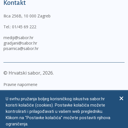
Kontakt
Ilica 256B, 10 000 Zagreb
Tel.:
01/45 69 222
mediji@sabor.hr
gradjani@sabor.hr
pisarnica@sabor.hr
© Hrvatski sabor,
2026
Pravne napomene
Izjava o pristupačnosti
U svrhu pružanja boljeg korisničkog iskustva sabor.hr
Zaštita osobnih podataka
koristi kolačiće (cookies). Postavke kolačića možete
kontrolirati i prilagođavati u vašem web pregledniku.
Impressum
Klikom na "Postavke kolačića" možete postaviti njihova
Česta pitanja
ograničenja.