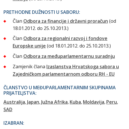
PRETHODNE DUŽNOSTI U SABORU:
Član
Odbora za financije i državni proračun
(od
18.01.2012. do 25.10.2013.)
Član
Odbora za regionalni razvoj i fondove
Europske unije
(od 18.01.2012. do 25.10.2013.)
Član
Odbora za međuparlamentarnu suradnju
Zamjenik člana
Izaslanstva Hrvatskoga sabora u
Zajedničkom parlamentarnom odboru RH - EU
ČLANSTVO U MEĐUPARLAMENTARNIM SKUPINAMA
PRIJATELJSTVA:
Australija
Japan
Južna Afrika
Kuba
Moldavija
Peru
SAD
IZABRAN: