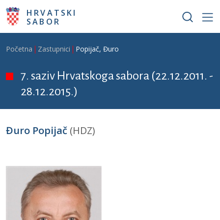
Skoči na glavni sadržaj
HRVATSKI
SABOR
Breadcrumb
Početna
Zastupnici
Popijač, Đuro
7. saziv Hrvatskoga sabora (22.12.2011. -
28.12.2015.)
Đuro Popijač
(HDZ)