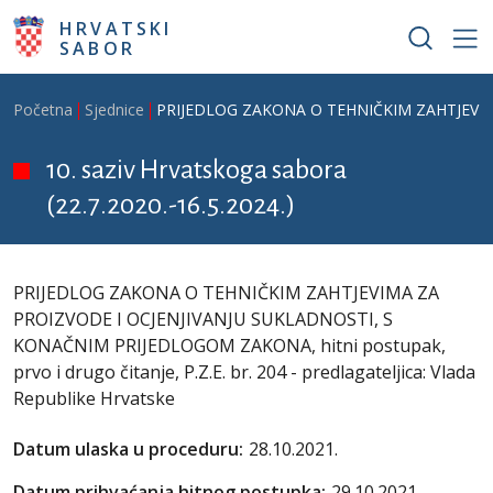
Skoči na glavni sadržaj
HRVATSKI
SABOR
Breadcrumb
Početna
Sjednice
PRIJEDLOG ZAKONA O TEHNIČKIM ZAHTJEVIMA ZA
10. saziv Hrvatskoga sabora
(22.7.2020.-16.5.2024.)
PRIJEDLOG ZAKONA O TEHNIČKIM ZAHTJEVIMA ZA
PROIZVODE I OCJENJIVANJU SUKLADNOSTI, S
KONAČNIM PRIJEDLOGOM ZAKONA, hitni postupak,
prvo i drugo čitanje, P.Z.E. br. 204 - predlagateljica: Vlada
Republike Hrvatske
Datum ulaska u proceduru:
28.10.2021.
Datum prihvaćanja hitnog postupka:
29.10.2021.