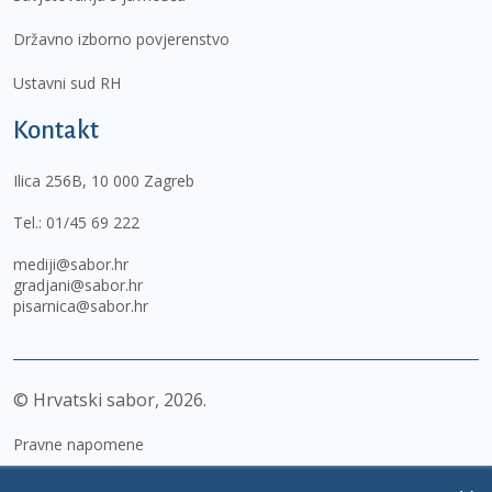
Državno izborno povjerenstvo
Ustavni sud RH
Kontakt
Ilica 256B, 10 000 Zagreb
Tel.:
01/45 69 222
mediji@sabor.hr
gradjani@sabor.hr
pisarnica@sabor.hr
© Hrvatski sabor,
2026
Pravne napomene
Izjava o pristupačnosti