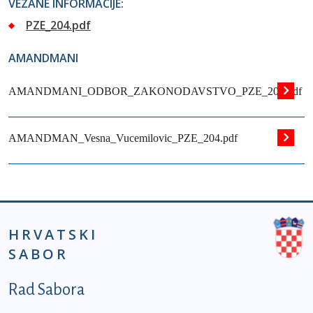
VEZANE INFORMACIJE:
PZE_204.pdf
AMANDMANI
AMANDMANI_ODBOR_ZAKONODAVSTVO_PZE_204.pdf
AMANDMAN_Vesna_Vucemilovic_PZE_204.pdf
HRVATSKI
SABOR
Podnožje prvi izbornik
Rad Sabora