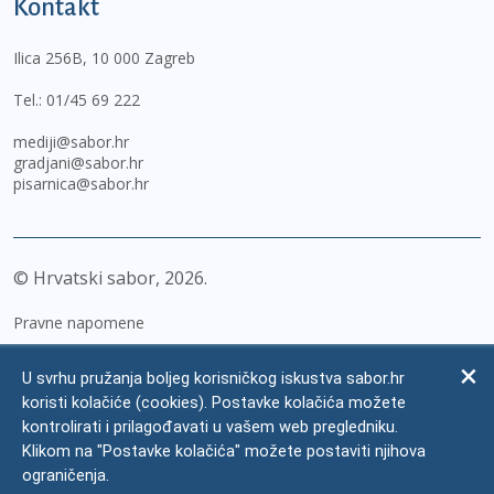
Kontakt
Ilica 256B, 10 000 Zagreb
Tel.:
01/45 69 222
mediji@sabor.hr
gradjani@sabor.hr
pisarnica@sabor.hr
© Hrvatski sabor,
2026
Pravne napomene
Izjava o pristupačnosti
U svrhu pružanja boljeg korisničkog iskustva sabor.hr
Zaštita osobnih podataka
koristi kolačiće (cookies). Postavke kolačića možete
kontrolirati i prilagođavati u vašem web pregledniku.
Impressum
Klikom na "Postavke kolačića" možete postaviti njihova
Česta pitanja
ograničenja.