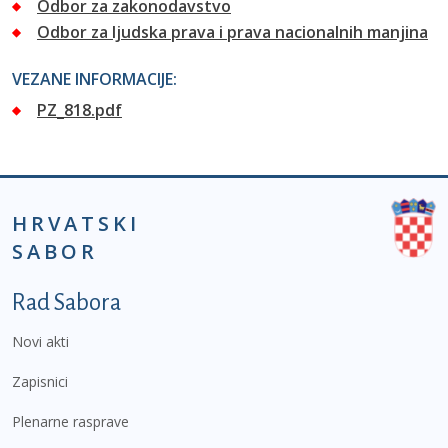
Odbor za zakonodavstvo
Odbor za ljudska prava i prava nacionalnih manjina
VEZANE INFORMACIJE:
PZ_818.pdf
HRVATSKI
SABOR
Podnožje prvi izbornik
Rad Sabora
Novi akti
Zapisnici
Plenarne rasprave