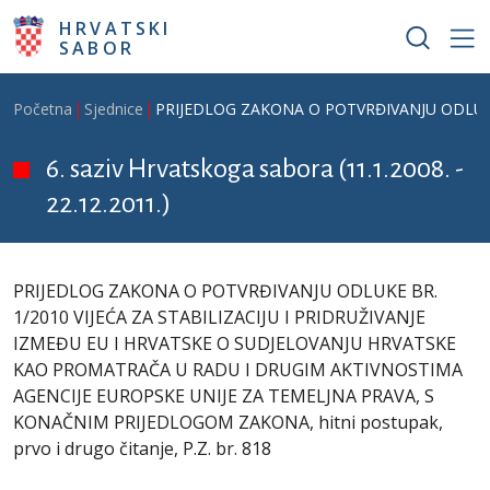
Skoči na glavni sadržaj
HRVATSKI
SABOR
Breadcrumb
Početna
Sjednice
PRIJEDLOG ZAKONA O POTVRĐIVANJU ODLUKE B
6. saziv Hrvatskoga sabora (11.1.2008. -
22.12.2011.)
PRIJEDLOG ZAKONA O POTVRĐIVANJU ODLUKE BR.
1/2010 VIJEĆA ZA STABILIZACIJU I PRIDRUŽIVANJE
IZMEĐU EU I HRVATSKE O SUDJELOVANJU HRVATSKE
KAO PROMATRAČA U RADU I DRUGIM AKTIVNOSTIMA
AGENCIJE EUROPSKE UNIJE ZA TEMELJNA PRAVA, S
KONAČNIM PRIJEDLOGOM ZAKONA, hitni postupak,
prvo i drugo čitanje, P.Z. br. 818