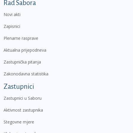
Podnožje prvi izbornik
Rad Sabora
Novi akti
Zapisnici
Plenarne rasprave
Aktualna prijepodneva
Zastupnička pitanja
Zakonodavna statistika
Zastupnici
Zastupnici u Saboru
Aktivnost zastupnika
Stegovne mjere