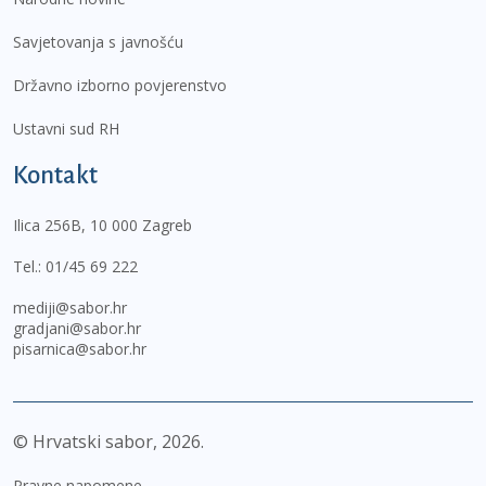
Savjetovanja s javnošću
Državno izborno povjerenstvo
Ustavni sud RH
Kontakt
Ilica 256B, 10 000 Zagreb
Tel.:
01/45 69 222
mediji@sabor.hr
gradjani@sabor.hr
pisarnica@sabor.hr
© Hrvatski sabor,
2026
Pravne napomene