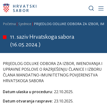
Skoči na glavni sadržaj
HRVATSKI
SABOR
Breadcrumb
Početna
Sjednice
PRIJEDLOG ODLUKE ODBORA ZA IZBOR, IME
11. saziv Hrvatskoga sabora
(16.05.2024.)
PRIJEDLOG ODLUKE ODBORA ZA IZBOR, IMENOVANJA I
UPRAVNE POSLOVE O RAZRJEŠENJU ČLANICE I IZBORU
ČLANA MANDATNO-IMUNITETNOG POVJERENSTVA
HRVATSKOGA SABORA
Datum ulaska u proceduru:
22.10.2025.
Datum otvaranja rasprave:
23.10.2025.