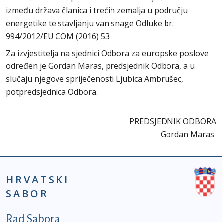
između država članica i trećih zemalja u području
energetike te stavljanju van snage Odluke br.
994/2012/EU COM (2016) 53
Za izvjestitelja na sjednici Odbora za europske poslove
određen je Gordan Maras, predsjednik Odbora, a u
slučaju njegove spriječenosti Ljubica Ambrušec,
potpredsjednica Odbora.
PREDSJEDNIK ODBORA
Gordan Maras
HRVATSKI
SABOR
Podnožje prvi izbornik
Rad Sabora