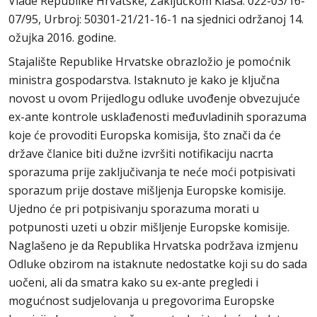
Vlade Republike Hrvatske, Zaključkom Klasa: 022-03/16-
07/95, Urbroj: 50301-21/21-16-1 na sjednici održanoj 14.
ožujka 2016. godine.
Stajalište Republike Hrvatske obrazložio je pomoćnik
ministra gospodarstva. Istaknuto je kako je ključna
novost u ovom Prijedlogu odluke uvođenje obvezujuće
ex-ante kontrole usklađenosti međuvladinih sporazuma
koje će provoditi Europska komisija, što znači da će
države članice biti dužne izvršiti notifikaciju nacrta
sporazuma prije zaključivanja te neće moći potpisivati
sporazum prije dostave mišljenja Europske komisije.
Ujedno će pri potpisivanju sporazuma morati u
potpunosti uzeti u obzir mišljenje Europske komisije.
Naglašeno je da Republika Hrvatska podržava izmjenu
Odluke obzirom na istaknute nedostatke koji su do sada
uočeni, ali da smatra kako su ex-ante pregledi i
mogućnost sudjelovanja u pregovorima Europske