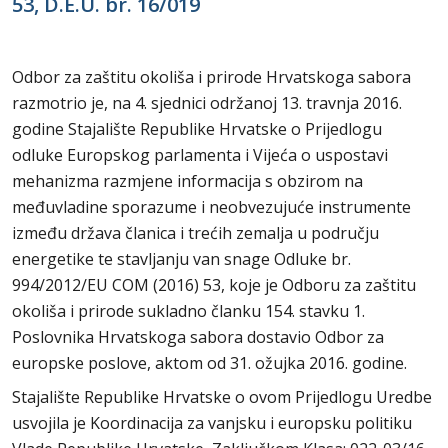
53, D.E.U. br. 16/019
Odbor za zaštitu okoliša i prirode Hrvatskoga sabora
razmotrio je, na 4. sjednici održanoj 13. travnja 2016.
godine Stajalište Republike Hrvatske o Prijedlogu
odluke Europskog parlamenta i Vijeća o uspostavi
mehanizma razmjene informacija s obzirom na
međuvladine sporazume i neobvezujuće instrumente
između država članica i trećih zemalja u području
energetike te stavljanju van snage Odluke br.
994/2012/EU COM (2016) 53, koje je Odboru za zaštitu
okoliša i prirode sukladno članku 154. stavku 1.
Poslovnika Hrvatskoga sabora dostavio Odbor za
europske poslove, aktom od 31. ožujka 2016. godine.
Stajalište Republike Hrvatske o ovom Prijedlogu Uredbe
usvojila je Koordinacija za vanjsku i europsku politiku