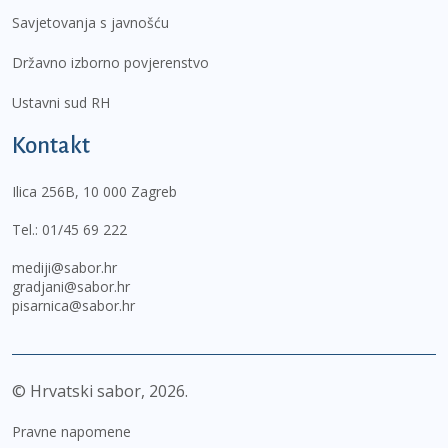
Savjetovanja s javnošću
Državno izborno povjerenstvo
Ustavni sud RH
Kontakt
Ilica 256B, 10 000 Zagreb
Tel.:
01/45 69 222
mediji@sabor.hr
gradjani@sabor.hr
pisarnica@sabor.hr
© Hrvatski sabor,
2026
Pravne napomene