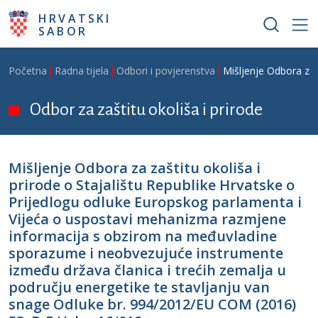
Skoči na glavni sadržaj
HRVATSKI
SABOR
Breadcrumb
Početna
Radna tijela
Odbori i povjerenstva
Mišljenje Odbora za 
Odbor za zaštitu okoliša i prirode
Mišljenje Odbora za zaštitu okoliša i
prirode o Stajalištu Republike Hrvatske o
Prijedlogu odluke Europskog parlamenta i
Vijeća o uspostavi mehanizma razmjene
informacija s obzirom na međuvladine
sporazume i neobvezujuće instrumente
između država članica i trećih zemalja u
području energetike te stavljanju van
snage Odluke br. 994/2012/EU COM (2016)