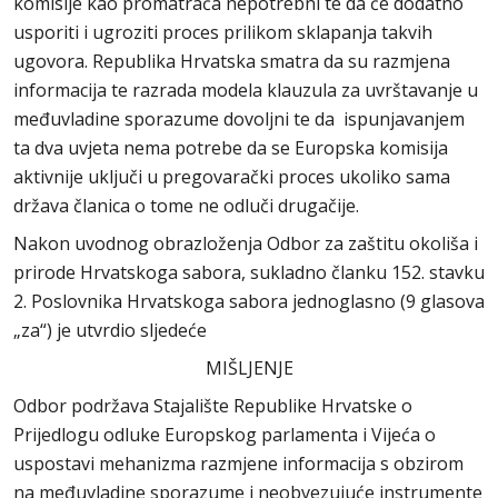
komisije kao promatrača nepotrebni te da će dodatno
usporiti i ugroziti proces prilikom sklapanja takvih
ugovora. Republika Hrvatska smatra da su razmjena
informacija te razrada modela klauzula za uvrštavanje u
međuvladine sporazume dovoljni te da ispunjavanjem
ta dva uvjeta nema potrebe da se Europska komisija
aktivnije uključi u pregovarački proces ukoliko sama
država članica o tome ne odluči drugačije.
Nakon uvodnog obrazloženja Odbor za zaštitu okoliša i
prirode Hrvatskoga sabora, sukladno članku 152. stavku
2. Poslovnika Hrvatskoga sabora jednoglasno (9 glasova
„za“) je utvrdio sljedeće
MIŠLJENJE
Odbor podržava Stajalište Republike Hrvatske o
Prijedlogu odluke Europskog parlamenta i Vijeća o
uspostavi mehanizma razmjene informacija s obzirom
na međuvladine sporazume i neobvezujuće instrumente