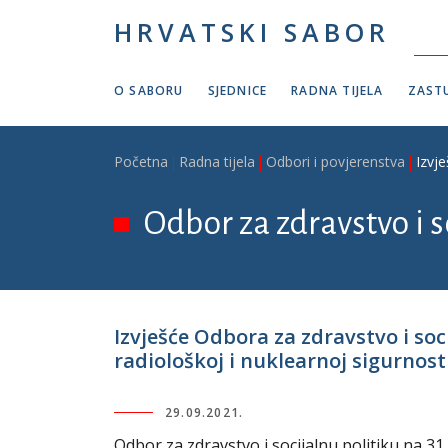
Skoči na glavni sadržaj
HRVATSKI SABOR
O SABORU
SJEDNICE
RADNA TIJELA
ZASTU
Breadcrumb
Početna
Radna tijela
Odbori i povjerenstva
Izvj
Odbor za zdravstvo i s
Izvješće Odbora za zdravstvo i so
radiološkoj i nuklearnoj sigurnosti,
29.09.2021.
Odbor za zdravstvo i socijalnu politiku na 31