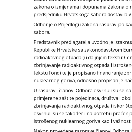
zakona o izmjenama i dopunama Zakona o radiol
predsjedniku Hrvatskoga sabora dostavila Vl
Odbor je o Prijedlogu zakona raspravljao ka
sabora.
Predstavnik predlagatelja uvodno je istakn
Republike Hrvatske sa zakonodavstvom Europ
radioaktivnog otpada (u daljnjem tekstu: Cent
zbrinjavanje radioaktivnog otpada i istroše
tekstu:Fond) te je propisano financiranje zbr
nuklearnog goriva, odnosno propisan je nači
U raspravi, članovi Odbora osvrnuli su se n
primjerene zaštite pojedinaca, društva i okoli
zbrinjavanja radioaktivnog otpada i iskorišt
osvrnuli su se također i na potrebu praćenja 
istrošenog nuklearnog goriva kao i važnost 
Nakon provedene rasprave članovi Odbora je