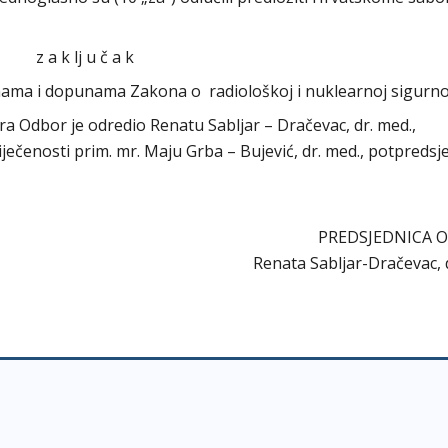
z a k lj u č a k
enama i dopunama Zakona o radiološkoj i nuklearnoj sigurno
ora Odbor je odredio Renatu Sabljar – Dračevac, dr. med.,
iječenosti prim. mr. Maju Grba – Bujević, dr. med., potpredsj
PREDSJEDNICA 
Renata Sabljar-Dračevac, 