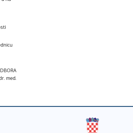
sti
ednicu
ODBORA
dr. med.