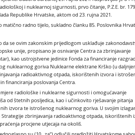
oškoj i nuklearnoj sigurnosti, prvo čitanje, P.Z.E. br. 179,
ada Republike Hrvatske, aktom od 23. rujna 2021.
o matično radno tijelo, sukladno članku 85. Poslovnika Hrv
uo da se ovim zakonskim prijedlogom usklađuje zakonodavs
ske unije, propisano je osnivanje Centra za zbrinjavanje
ar), kao ustrojstvene jedinice Fonda za financiranje razgrad
nog nuklearnog goriva Nuklearne elektrane Krško (u daljnj
injavanja radioaktivnog otpada, iskorištenih izvora i istroš
n financiranja poslovanja Centra.
a mjere radiološke i nuklearne sigurnosti i omogućavanje
ša od štetnih posljedica, kao i učinkovito rješavanje pitanja
enih izvora te istrošenog nuklearnog goriva. U svojim izlaga
Strategije zbrinjavanja radioaktivnog otpada, iskorištenih i
praćenja procjene utjecaja na okoliš.
dnoglasno su (10 „za“) odlučili predložiti Hrvatskome sabo