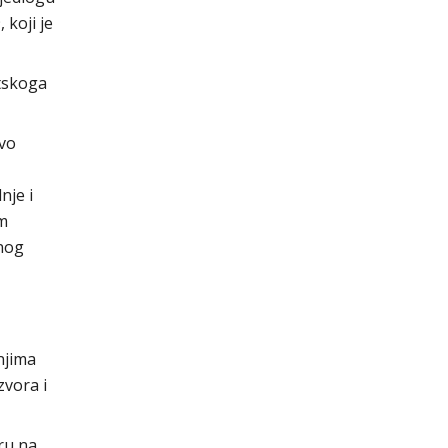
 koji je
atskoga
tvo
nje i
em
enog
njima
zvora i
ru na