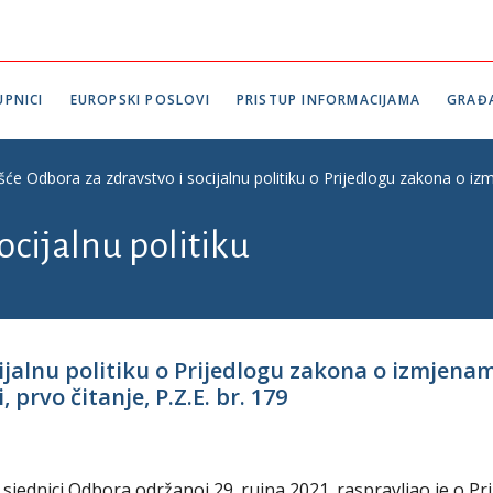
PNICI
EUROPSKI POSLOVI
PRISTUP INFORMACIJAMA
GRAĐ
ešće Odbora za zdravstvo i socijalnu politiku o Prijedlogu zakona o iz
ocijalnu politiku
cijalnu politiku o Prijedlogu zakona o izmje
 prvo čitanje, P.Z.E. br. 179
. sjednici Odbora održanoj 29. rujna 2021. raspravljao je o Pr