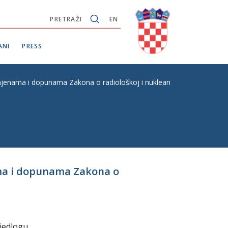
PRETRAŽI
EN
ANI
PRESS
mjenama i dopunama Zakona o radiološkoj i nuklearnoj sigurnosti, prvo 
nama i dopunama Zakona o
ijedlogu