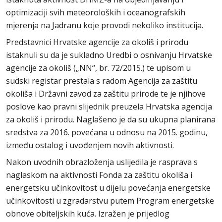
optimizaciji svih meteoroloških i oceanografskih
mjerenja na Jadranu koje provodi nekoliko institucija.
Predstavnici Hrvatske agencije za okoliš i prirodu
istaknuli su da je sukladno Uredbi o osnivanju Hrvatske
agencije za okoliš („NN“, br. 72/2015.) te upisom u
sudski registar prestala s radom Agencija za zaštitu
okoliša i Državni zavod za zaštitu prirode te je njihove
poslove kao pravni slijednik preuzela Hrvatska agencija
za okoliš i prirodu. Naglašeno je da su ukupna planirana
sredstva za 2016. povećana u odnosu na 2015. godinu,
između ostalog i uvođenjem novih aktivnosti.
Nakon uvodnih obrazloženja uslijedila je rasprava s
naglaskom na aktivnosti Fonda za zaštitu okoliša i
energetsku učinkovitost u dijelu povećanja energetske
učinkovitosti u zgradarstvu putem Program energetske
obnove obiteljskih kuća. Izražen je prijedlog