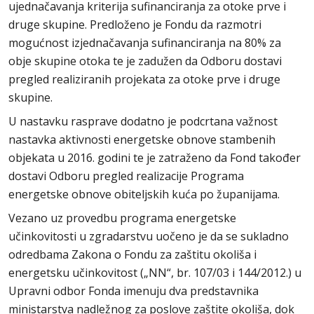
ujednačavanja kriterija sufinanciranja za otoke prve i
druge skupine. Predloženo je Fondu da razmotri
mogućnost izjednačavanja sufinanciranja na 80% za
obje skupine otoka te je zadužen da Odboru dostavi
pregled realiziranih projekata za otoke prve i druge
skupine.
U nastavku rasprave dodatno je podcrtana važnost
nastavka aktivnosti energetske obnove stambenih
objekata u 2016. godini te je zatraženo da Fond također
dostavi Odboru pregled realizacije Programa
energetske obnove obiteljskih kuća po županijama.
Vezano uz provedbu programa energetske
učinkovitosti u zgradarstvu uočeno je da se sukladno
odredbama Zakona o Fondu za zaštitu okoliša i
energetsku učinkovitost („NN“, br. 107/03 i 144/2012.) u
Upravni odbor Fonda imenuju dva predstavnika
ministarstva nadležnog za poslove zaštite okoliša, dok