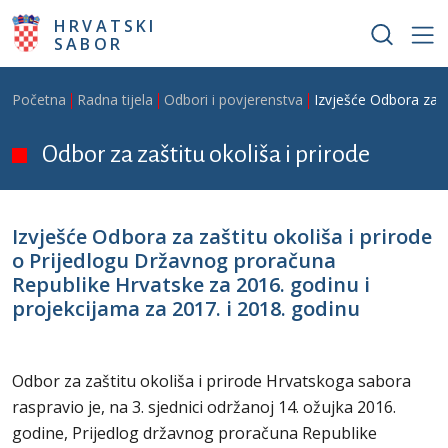
Skoči na glavni sadržaj
HRVATSKI
SABOR
Breadcrumb
Početna
Radna tijela
Odbori i povjerenstva
Izvješće Odbora za z
Odbor za zaštitu okoliša i prirode
Izvješće Odbora za zaštitu okoliša i prirode
o Prijedlogu Državnog proračuna
Republike Hrvatske za 2016. godinu i
projekcijama za 2017. i 2018. godinu
Odbor za zaštitu okoliša i prirode Hrvatskoga sabora
raspravio je, na 3. sjednici održanoj 14. ožujka 2016.
godine, Prijedlog državnog proračuna Republike