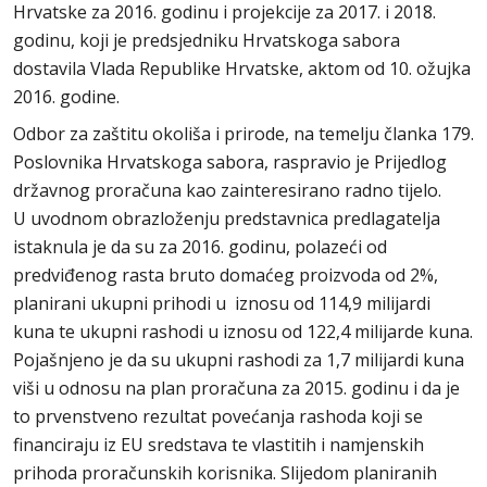
Hrvatske za 2016. godinu i projekcije za 2017. i 2018.
godinu, koji je predsjedniku Hrvatskoga sabora
dostavila Vlada Republike Hrvatske, aktom od 10. ožujka
2016. godine.
Odbor za zaštitu okoliša i prirode, na temelju članka 179.
Poslovnika Hrvatskoga sabora, raspravio je Prijedlog
državnog proračuna kao zainteresirano radno tijelo.
U uvodnom obrazloženju predstavnica predlagatelja
istaknula je da su za 2016. godinu, polazeći od
predviđenog rasta bruto domaćeg proizvoda od 2%,
planirani ukupni prihodi u iznosu od 114,9 milijardi
kuna te ukupni rashodi u iznosu od 122,4 milijarde kuna.
Pojašnjeno je da su ukupni rashodi za 1,7 milijardi kuna
viši u odnosu na plan proračuna za 2015. godinu i da je
to prvenstveno rezultat povećanja rashoda koji se
financiraju iz EU sredstava te vlastitih i namjenskih
prihoda proračunskih korisnika. Slijedom planiranih