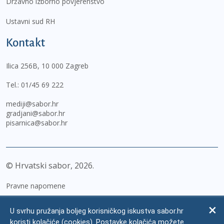
Državno izborno povjerenstvo
Ustavni sud RH
Kontakt
Ilica 256B, 10 000 Zagreb
Tel.:
01/45 69 222
mediji@sabor.hr
gradjani@sabor.hr
pisarnica@sabor.hr
© Hrvatski sabor,
2026
Pravne napomene
Izjava o pristupačnosti
U svrhu pružanja boljeg korisničkog iskustva sabor.hr
Zaštita osobnih podataka
koristi kolačiće (cookies). Postavke kolačića možete