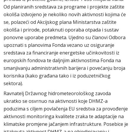
Od planiranih sredstava za programe i projekte zaštite
okoliša izdvojeno je nekoliko novih aktivnosti kojima će
se, polazeći od Akcijskog plana Ministarstva zaštite
okoliša i prirode, potaknuti oporaba otpada i sustav
ponovne uporabe predmeta. Ujedno su članovi Odbora
upoznati s planovima Fonda vezano uz osiguranje
sredstava za financiranje energetske učinkovitosti iz
europskih fondova te daljnjim aktivnostima Fonda na
smanjivanju administrativnih barijera i povećanju broja
korisnika (kako građana tako i iz poduzetničkog
sektora).
Ravnatelj Državnog hidrometeorološkog zavoda
ukratko se osvrnuo na aktivnosti koje DHMZ-a
poduzima s ciljem povlačenja EU sredstva za provođenje
aktivnosti monitoringa kvalitete zraka te adaptacije na
klimatske promjene jačanjem infrastrukture. Posebice je
istaknuta aktivnost DHMZ-a na objedinjavanju i