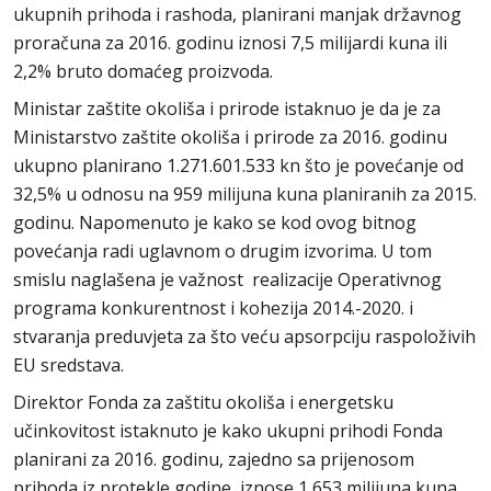
ukupnih prihoda i rashoda, planirani manjak državnog
proračuna za 2016. godinu iznosi 7,5 milijardi kuna ili
2,2% bruto domaćeg proizvoda.
Ministar zaštite okoliša i prirode istaknuo je da je za
Ministarstvo zaštite okoliša i prirode za 2016. godinu
ukupno planirano 1.271.601.533 kn što je povećanje od
32,5% u odnosu na 959 milijuna kuna planiranih za 2015.
godinu. Napomenuto je kako se kod ovog bitnog
povećanja radi uglavnom o drugim izvorima. U tom
smislu naglašena je važnost realizacije Operativnog
programa konkurentnost i kohezija 2014.-2020. i
stvaranja preduvjeta za što veću apsorpciju raspoloživih
EU sredstava.
Direktor Fonda za zaštitu okoliša i energetsku
učinkovitost istaknuto je kako ukupni prihodi Fonda
planirani za 2016. godinu, zajedno sa prijenosom
prihoda iz protekle godine, iznose 1 653 milijuna kuna.