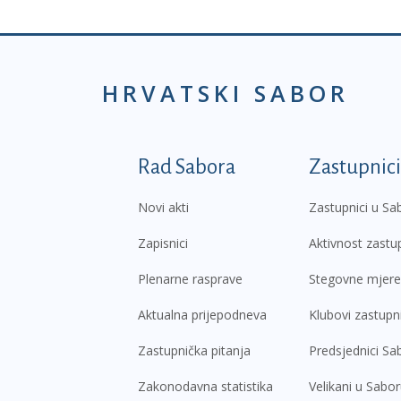
HRVATSKI SABOR
Podnožje prvi izborni
Rad Sabora
Zastupnici
Novi akti
Zastupnici u Sa
Zapisnici
Aktivnost zastu
Plenarne rasprave
Stegovne mjere
Aktualna prijepodneva
Klubovi zastupn
Zastupnička pitanja
Predsjednici Sa
Zakonodavna statistika
Velikani u Sabo