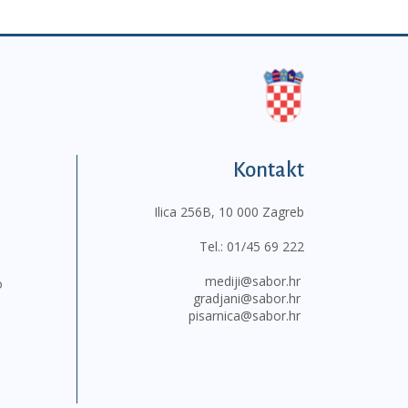
Kontakt
Ilica 256B, 10 000 Zagreb
Tel.:
01/45 69 222
mediji@sabor.hr
o
gradjani@sabor.hr
pisarnica@sabor.hr