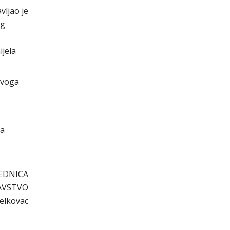
vljao je
eg
ijela
ovoga
za
EDNICA
AVSTVO
Jelkovac