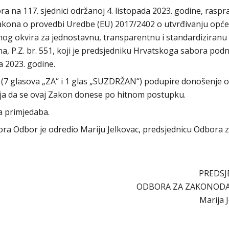
na 117. sjednici održanoj 4. listopada 2023. godine, raspra
akona o provedbi Uredbe (EU) 2017/2402 o utvrđivanju opć
ičnog okvira za jednostavnu, transparentnu i standardiziranu
a, P.Z. br. 551, koji je predsjedniku Hrvatskoga sabora podn
a 2023. godine.
(7 glasova „ZA“ i 1 glas „SUZDRŽAN“) podupire donošenje 
elja da se ovaj Zakon donese po hitnom postupku.
a primjedaba.
abora Odbor je odredio Mariju Jelkovac, predsjednicu Odbora 
PREDSJ
ODBORA ZA ZAKONOD
Marija 