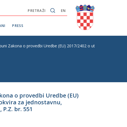
PRETRAŽI
EN
ANI
PRESS
i Zakona o provedbi Uredbe (EU) 2017/2402 o utvrđivanju općeg okvira
kona o provedbi Uredbe (EU)
 okvira za jednostavnu,
P.Z. br. 551