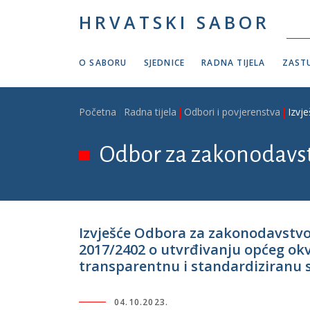
Skoči na glavni sadržaj
HRVATSKI SABOR
O SABORU
SJEDNICE
RADNA TIJELA
ZASTU
Breadcrumb
Početna
Radna tijela
Odbori i povjerenstva
Izvj
Odbor za zakonodavs
Izvješće Odbora za zakonodavstvo
2017/2402 o utvrđivanju općeg okvi
transparentnu i standardiziranu s
04.10.2023.