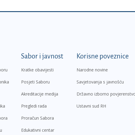
k
Sabor i javnost
Korisne poveznice
boru
Kratke obavijesti
Narodne novine
pnika
Posjeti Saboru
Savjetovanja s javnošću
Akreditacije medija
Državno izborno povjerenstv
ika
Pregledi rada
Ustavni sud RH
bora
Proračun Sabora
ru
Edukativni centar