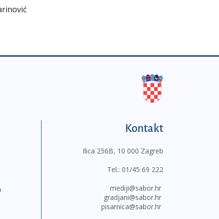
arinović
Kontakt
Ilica 256B, 10 000 Zagreb
Tel.:
01/45 69 222
mediji@sabor.hr
o
gradjani@sabor.hr
pisarnica@sabor.hr