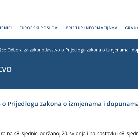
PNICI
EUROPSKI POSLOVI
PRISTUP INFORMACIJAMA
GRAĐ
ešće Odbora za zakonodavstvo o Prijedlogu zakona o izmjenama i dop
tvo
o Prijedlogu zakona o izmjenama i dopunama Z
na 48. sjednici održanoj 20. svibnja i na nastavku 48. sjed