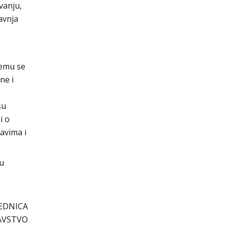
vanju,
avnja
jemu se
ne i
su
i o
avima i
cu
EDNICA
AVSTVO