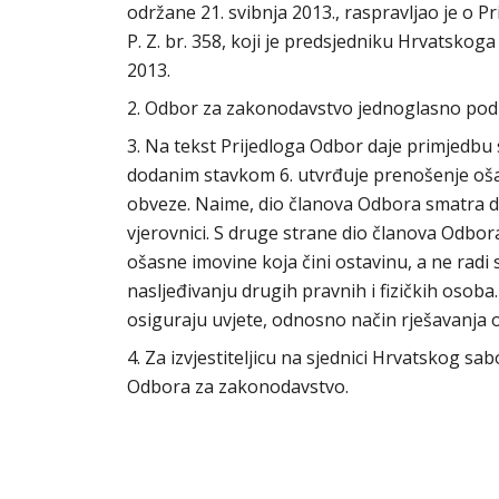
održane 21. svibnja 2013., raspravljao je o
P. Z. br. 358, koji je predsjedniku Hrvatsko
2013.
2. Odbor za zakonodavstvo jednoglasno po
3. Na tekst Prijedloga Odbor daje primjedbu 
dodanim stavkom 6. utvrđuje prenošenje ošasn
obveze. Naime, dio članova Odbora smatra d
vjerovnici. S druge strane dio članova Odbora
ošasne imovine koja čini ostavinu, a ne radi 
nasljeđivanju drugih pravnih i fizičkih osob
osiguraju uvjete, odnosno način rješavanja 
4. Za izvjestiteljicu na sjednici Hrvatskog s
Odbora za zakonodavstvo.