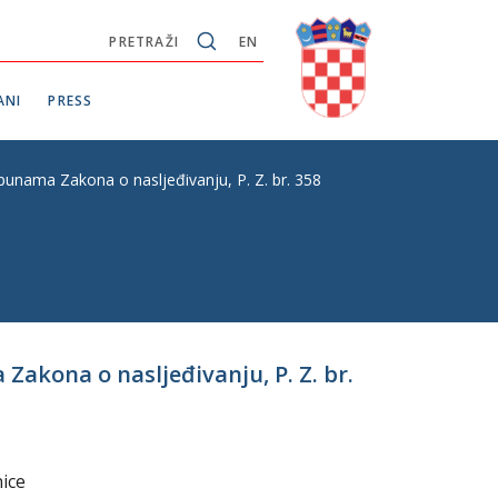
PRETRAŽI
EN
ANI
PRESS
unama Zakona o nasljeđivanju, P. Z. br. 358
akona o nasljeđivanju, P. Z. br.
nice