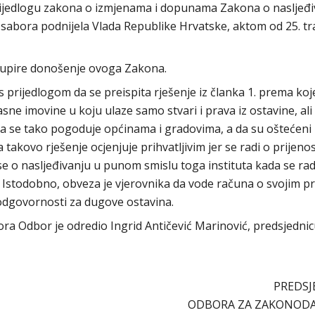
 Prijedlogu zakona o izmjenama i dopunama Zakona o nasljeđi
ga sabora podnijela Vlada Republike Hrvatske, aktom od 25. tr
dupire donošenje ovoga Zakona.
s prijedlogom da se preispita rješenje iz članka 1. prema ko
e imovine u koju ulaze samo stvari i prava iz ostavine, ali 
a se tako pogoduje općinama i gradovima, a da su oštećeni
 takovo rješenje ocjenjuje prihvatljivim jer se radi o prijeno
se o nasljeđivanju u punom smislu toga instituta kada se rad
a. Istodobno, obveza je vjerovnika da vode računa o svojim pr
odgovornosti za dugove ostavina.
abora Odbor je odredio Ingrid Antičević Marinović, predsjedni
PREDSJ
ODBORA ZA ZAKONOD