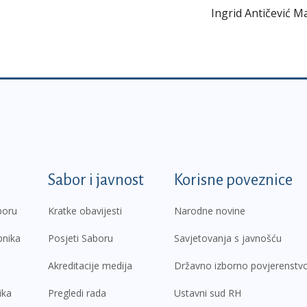
Ingrid Antičević M
k
Sabor i javnost
Korisne poveznice
boru
Kratke obavijesti
Narodne novine
pnika
Posjeti Saboru
Savjetovanja s javnošću
Akreditacije medija
Državno izborno povjerenstv
ika
Pregledi rada
Ustavni sud RH