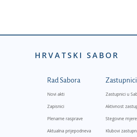
HRVATSKI SABOR
Podnožje prvi izborni
Rad Sabora
Zastupnici
Novi akti
Zastupnici u Sa
Zapisnici
Aktivnost zastu
Plenarne rasprave
Stegovne mjere
Aktualna prijepodneva
Klubovi zastupn