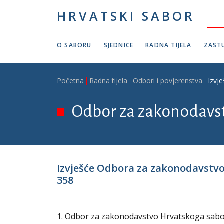
Skoči na glavni sadržaj
HRVATSKI SABOR
O SABORU
SJEDNICE
RADNA TIJELA
ZASTU
Breadcrumb
Početna
Radna tijela
Odbori i povjerenstva
Izvj
Odbor za zakonodavs
Izvješće Odbora za zakonodavstvo 
358
1. Odbor za zakonodavstvo Hrvatskoga sabora 