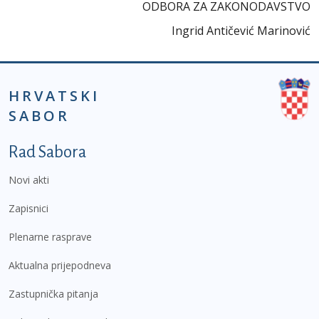
ODBORA ZA ZAKONODAVSTVO
Ingrid Antičević Marinović
HRVATSKI
SABOR
Podnožje prvi izbornik
Rad Sabora
Novi akti
Zapisnici
Plenarne rasprave
Aktualna prijepodneva
Zastupnička pitanja