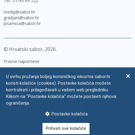
Tel.:
01/45 69 222
mediji@sabor.hr
gradjani@sabor.hr
pisarnica@sabor.hr
© Hrvatski sabor,
2026
Pravne napomene
Izjava o pristupačnosti
U svrhu pružanja boljeg korisničkog iskustva sabor.hr
Zaštita osobnih podataka
koristi kolačiće (cookies). Postavke kolačića možete
kontrolirati i prilagođavati u vašem web pregledniku.
Impressum
Klikom na "Postavke kolačića" možete postaviti njihova
Česta pitanja
ograničenja.
Kontakti
Postavke kolačića
Mapa weba
Prihvati sve kolačiće