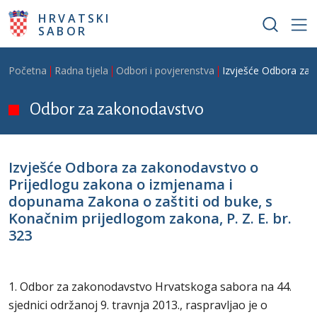
Skoči na glavni sadržaj
HRVATSKI
SABOR
Breadcrumb
Početna
Radna tijela
Odbori i povjerenstva
Izvješće Odbora za 
Odbor za zakonodavstvo
Izvješće Odbora za zakonodavstvo o
Prijedlogu zakona o izmjenama i
dopunama Zakona o zaštiti od buke, s
Konačnim prijedlogom zakona, P. Z. E. br.
323
1. Odbor za zakonodavstvo Hrvatskoga sabora na 44.
sjednici održanoj 9. travnja 2013., raspravljao je o