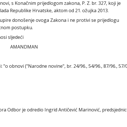
vi, s Konačnim prijedlogom zakona, P. Z. br. 327, koji je
lada Republike Hrvatske, aktom od 21. ožujka 2013.
pire donošenje ovoga Zakona i ne protivi se prijedlogu
itnom postupku.
si sljedeći
AMANDMAN
či: "o obnovi ("Narodne novine", br. 24/96., 54/96., 87/96., 57/0
abora Odbor je odredio Ingrid Antičević Marinović, predsjedni