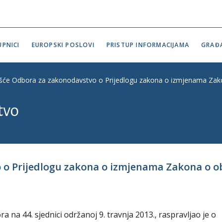
PNICI
EUROPSKI POSLOVI
PRISTUP INFORMACIJAMA
GRAĐ
ešće Odbora za zakonodavstvo o Prijedlogu zakona o izmjenama Zakon
tvo
 o Prijedlogu zakona o izmjenama Zakona o o
na 44. sjednici održanoj 9. travnja 2013., raspravljao je o