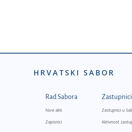
HRVATSKI SABOR
Podnožje prvi izborni
Rad Sabora
Zastupnici
Novi akti
Zastupnici u Sa
Zapisnici
Aktivnost zastu