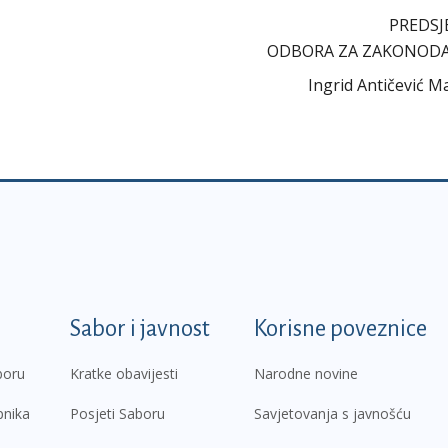
PREDSJ
ODBORA ZA ZAKONOD
Ingrid Antičević M
k
Sabor i javnost
Korisne poveznice
boru
Kratke obavijesti
Narodne novine
pnika
Posjeti Saboru
Savjetovanja s javnošću