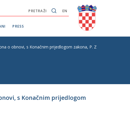
PRETRAŽI
EN
ANI
PRESS
a o obnovi, s Konačnim prijedlogom zakona, P. Z. br. 327
bnovi, s Konačnim prijedlogom