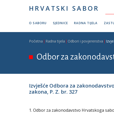
Skoči na glavni sadržaj
HRVATSKI SABOR
O SABORU
SJEDNICE
RADNA TIJELA
ZASTU
Breadcrumb
Početna
Radna tijela
Odbori i povjerenstva
Izvj
Odbor za zakonodavs
Izvješće Odbora za zakonodavstvo
zakona, P. Z. br. 327
1. Odbor za zakonodavstvo Hrvatskoga sabora 