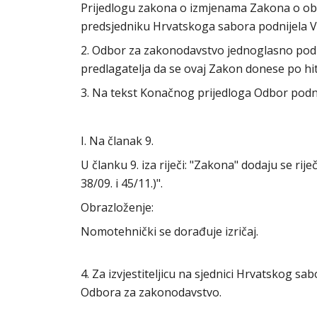
Prijedlogu zakona o izmjenama Zakona o obno
predsjedniku Hrvatskoga sabora podnijela V
2. Odbor za zakonodavstvo jednoglasno podu
predlagatelja da se ovaj Zakon donese po h
3. Na tekst Konačnog prijedloga Odbor podno
I. Na članak 9.
U članku 9. iza riječi: "Zakona" dodaju se rije
38/09. i 45/11.)".
Obrazloženje:
Nomotehnički se dorađuje izričaj.
4. Za izvjestiteljicu na sjednici Hrvatskog s
Odbora za zakonodavstvo.