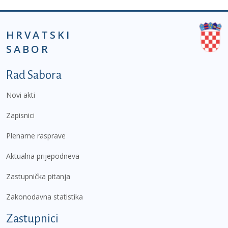
HRVATSKI
SABOR
Podnožje prvi izbornik
Rad Sabora
Novi akti
Zapisnici
Plenarne rasprave
Aktualna prijepodneva
Zastupnička pitanja
Zakonodavna statistika
Zastupnici