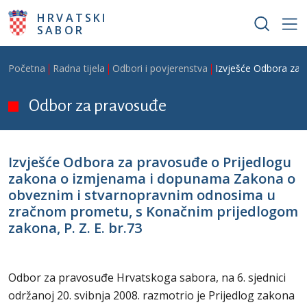
Skoči na glavni sadržaj
HRVATSKI
SABOR
Breadcrumb
Početna
Radna tijela
Odbori i povjerenstva
Izvješće Odbora za 
Odbor za pravosuđe
Izvješće Odbora za pravosuđe o Prijedlogu
zakona o izmjenama i dopunama Zakona o
obveznim i stvarnopravnim odnosima u
zračnom prometu, s Konačnim prijedlogom
zakona, P. Z. E. br.73
Odbor za pravosuđe Hrvatskoga sabora, na 6. sjednici
održanoj 20. svibnja 2008. razmotrio je Prijedlog zakona