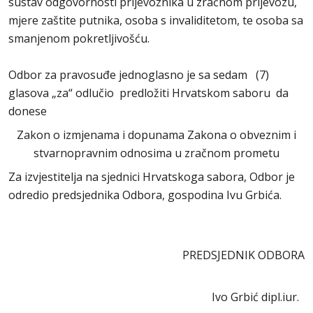
sustav odgovornosti prijevoznika u zračnom prijevozu,
mjere zaštite putnika, osoba s invaliditetom, te osoba sa
smanjenom pokretljivošću.
Odbor za pravosuđe jednoglasno je sa sedam (7)
glasova „za“ odlučio predložiti Hrvatskom saboru da
donese
Zakon o izmjenama i dopunama Zakona o obveznim i
stvarnopravnim odnosima u zračnom prometu
Za izvjestitelja na sjednici Hrvatskoga sabora, Odbor je
odredio predsjednika Odbora, gospodina Ivu Grbića.
PREDSJEDNIK ODBORA
Ivo Grbić dipl.iur.