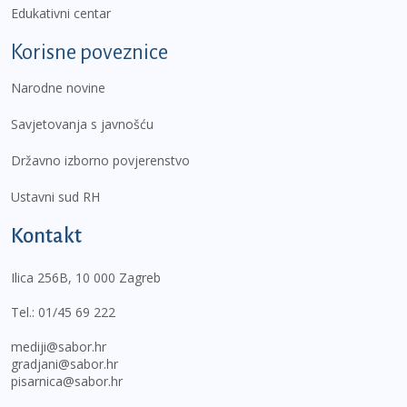
Edukativni centar
Korisne poveznice
Narodne novine
Savjetovanja s javnošću
Državno izborno povjerenstvo
Ustavni sud RH
Kontakt
Ilica 256B, 10 000 Zagreb
Tel.:
01/45 69 222
mediji@sabor.hr
gradjani@sabor.hr
pisarnica@sabor.hr