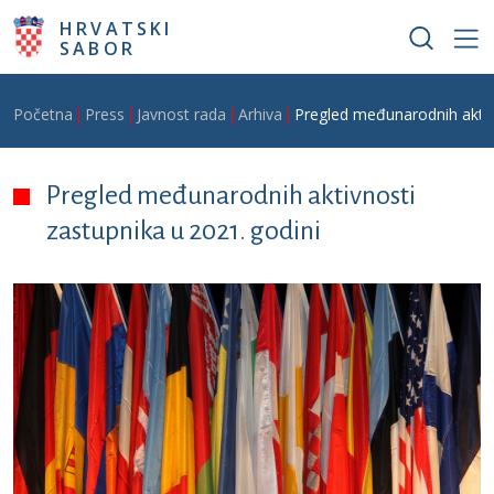
Skoči na glavni sadržaj
HRVATSKI
SABOR
Breadcrumb
Početna
Press
Javnost rada
Arhiva
Pregled međunarodnih aktivn
Pregled međunarodnih aktivnosti
zastupnika u 2021. godini