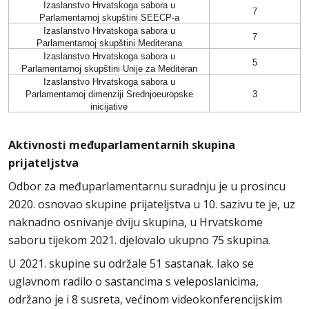
Izaslanstvo
Hrvatskoga sabora
u
7
Parlamentarnoj skupštini SEECP-a
Izaslanstvo
Hrvatskoga sabora
u
7
Parlamentarnoj skupštini Mediterana
Izaslanstvo
Hrvatskoga sabora
u
5
Parlamentarnoj skupštini Unije za Mediteran
Izaslanstvo
Hrvatskoga sabora u
Parlamentarnoj dimenziji Srednjoeuropske
3
inicijative
Aktivnosti međuparlamentarnih skupina
prijateljstva
Odbor za međuparlamentarnu suradnju je u prosincu
2020. osnovao skupine prijateljstva u 10. sazivu te je, uz
naknadno osnivanje dviju skupina, u Hrvatskome
saboru tijekom 2021. djelovalo ukupno 75 skupina.
U 2021. skupine su održale 51 sastanak. Iako se
uglavnom radilo o sastancima s veleposlanicima,
održano je i 8 susreta, većinom videokonferencijskim