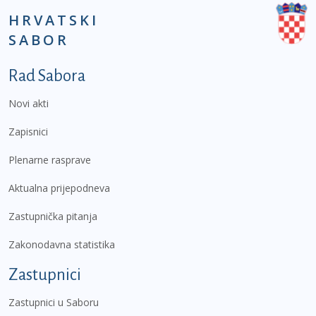
HRVATSKI
SABOR
Podnožje prvi izbornik
Rad Sabora
Novi akti
Zapisnici
Plenarne rasprave
Aktualna prijepodneva
Zastupnička pitanja
Zakonodavna statistika
Zastupnici
Zastupnici u Saboru