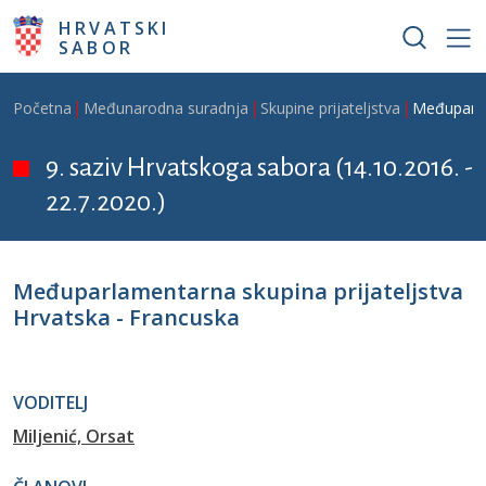
Skoči na glavni sadržaj
HRVATSKI
SABOR
Breadcrumb
Početna
Međunarodna suradnja
Skupine prijateljstva
Međuparlam
9. saziv Hrvatskoga sabora (14.10.2016. -
22.7.2020.)
Međuparlamentarna skupina prijateljstva
Hrvatska - Francuska
VODITELJ
Miljenić, Orsat