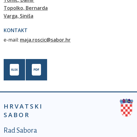
Tomić, Damir
Topolko, Bernarda
Varga, Siniša
KONTAKT
e-mail:
maja.roscic@sabor.hr
HRVATSKI
SABOR
Podnožje prvi izbornik
Rad Sabora