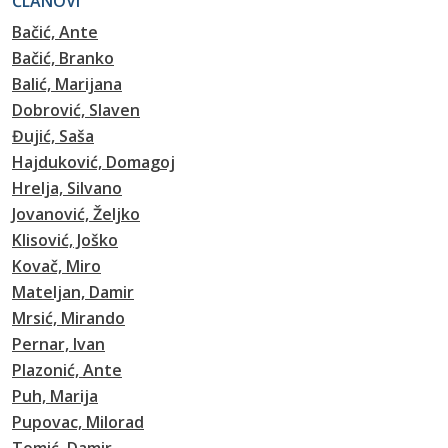
ČLANOVI
Bačić, Ante
Bačić, Branko
Balić, Marijana
Dobrović, Slaven
Đujić, Saša
Hajduković, Domagoj
Hrelja, Silvano
Jovanović, Željko
Klisović, Joško
Kovač, Miro
Mateljan, Damir
Mrsić, Mirando
Pernar, Ivan
Plazonić, Ante
Puh, Marija
Pupovac, Milorad