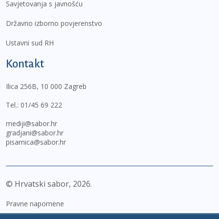
Savjetovanja s javnošću
Državno izborno povjerenstvo
Ustavni sud RH
Kontakt
Ilica 256B, 10 000 Zagreb
Tel.:
01/45 69 222
mediji@sabor.hr
gradjani@sabor.hr
pisarnica@sabor.hr
© Hrvatski sabor,
2026
Pravne napomene