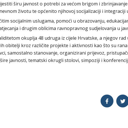
ijestiti širu javnost o potrebi za većom brigom i zbrinjavanj
vnom životu te općenito njihovoj socijalizaciji i integraciji 
ičitim socijalnim uslugama, pomoći u obrazovanju, edukacij
atjecanja i drugim oblicima ravnopravnog sudjelovanja u jav
liditetom okuplja 48 udruga iz cijele Hrvatske, a njegov rad 
vih obitelji kroz različite projekte i aktivnosti kao što su ra
vci, samostalno stanovanje, organizirani prijevoz, pristupa
šire javnosti, tematski okrugli stolovi, simpoziji i konferenci