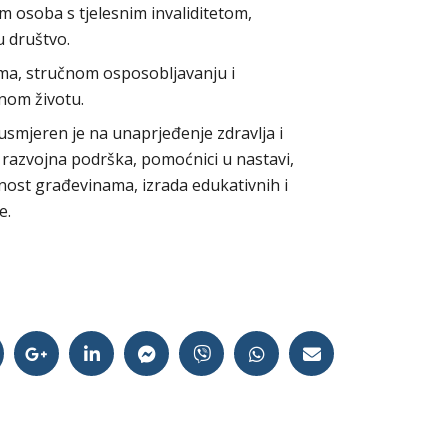
em osoba s tjelesnim invaliditetom,
u društvo.
ama, stručnom osposobljavanju i
nom životu.
usmjeren je na unaprjeđenje zdravlja i
na razvojna podrška, pomoćnici u nastavi,
čnost građevinama, izrada edukativnih i
je.