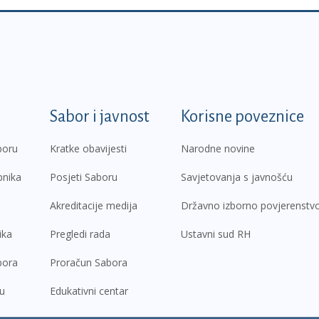
k
Sabor i javnost
Korisne poveznice
boru
Kratke obavijesti
Narodne novine
pnika
Posjeti Saboru
Savjetovanja s javnošću
Akreditacije medija
Državno izborno povjerenstv
ika
Pregledi rada
Ustavni sud RH
bora
Proračun Sabora
ru
Edukativni centar