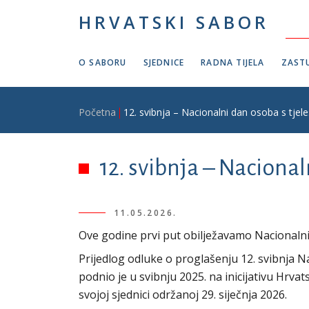
Skoči na glavni sadržaj
HRVATSKI SABOR
O SABORU
SJEDNICE
RADNA TIJELA
ZASTU
Breadcrumb
Početna
12. svibnja – Nacionalni dan osoba s tjel
12. svibnja – Naciona
11.05.2026.
Ove godine prvi put obilježavamo Nacionalni 
Prijedlog odluke o proglašenju 12. svibnja N
podnio je u svibnju 2025. na inicijativu Hrv
svojoj sjednici održanoj 29. siječnja 2026.