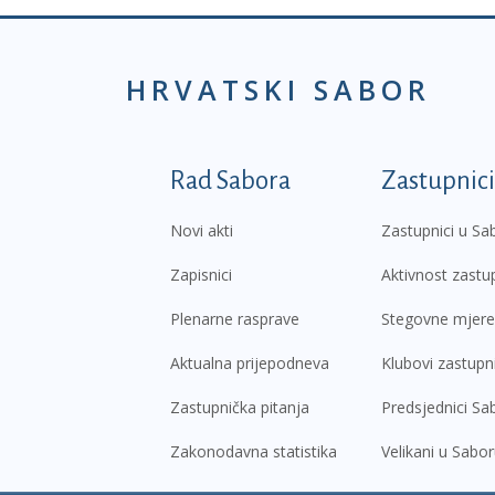
HRVATSKI SABOR
Podnožje prvi izborni
Rad Sabora
Zastupnici
Novi akti
Zastupnici u Sa
Zapisnici
Aktivnost zastu
Plenarne rasprave
Stegovne mjere
Aktualna prijepodneva
Klubovi zastupn
Zastupnička pitanja
Predsjednici Sa
Zakonodavna statistika
Velikani u Sabo