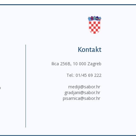
Kontakt
Ilica 256B, 10 000 Zagreb
Tel.:
01/45 69 222
mediji@sabor.hr
o
gradjani@sabor.hr
pisarnica@sabor.hr