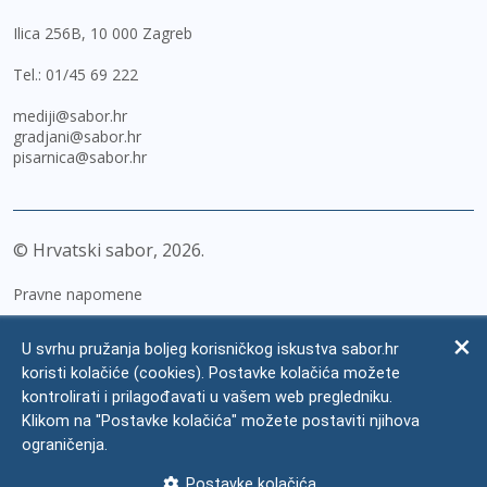
Ilica 256B, 10 000 Zagreb
Tel.:
01/45 69 222
mediji@sabor.hr
gradjani@sabor.hr
pisarnica@sabor.hr
© Hrvatski sabor,
2026
Pravne napomene
Izjava o pristupačnosti
U svrhu pružanja boljeg korisničkog iskustva sabor.hr
Zaštita osobnih podataka
koristi kolačiće (cookies). Postavke kolačića možete
kontrolirati i prilagođavati u vašem web pregledniku.
Impressum
Klikom na "Postavke kolačića" možete postaviti njihova
Česta pitanja
ograničenja.
Kontakti
Postavke kolačića