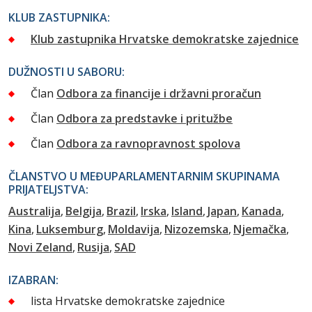
KLUB ZASTUPNIKA:
Klub zastupnika Hrvatske demokratske zajednice
DUŽNOSTI U SABORU:
Član
Odbora za financije i državni proračun
Član
Odbora za predstavke i pritužbe
Član
Odbora za ravnopravnost spolova
ČLANSTVO U MEĐUPARLAMENTARNIM SKUPINAMA
PRIJATELJSTVA:
Australija
Belgija
Brazil
Irska
Island
Japan
Kanada
Kina
Luksemburg
Moldavija
Nizozemska
Njemačka
Novi Zeland
Rusija
SAD
IZABRAN:
lista Hrvatske demokratske zajednice