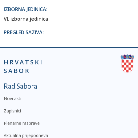
IZBORNA JEDINICA:
VI. izborna jedinica
PREGLED SAZIVA:
HRVATSKI
SABOR
Podnožje prvi izbornik
Rad Sabora
Novi akti
Zapisnici
Plenarne rasprave
Aktualna prijepodneva