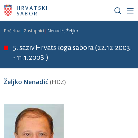
Skoči na glavni sadržaj
HRVATSKI
SABOR
Breadcrumb
Početna
Zastupnici
Nenadić, Željko
5. saziv Hrvatskoga sabora (22.12.2003.
- 11.1.2008.)
Željko Nenadić
(HDZ)