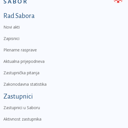
SABOR
Podnožje prvi izbornik
Rad Sabora
Novi akti
Zapisnici
Plenarne rasprave
Aktualna prijepodneva
Zastupnička pitanja
Zakonodavna statistika
Zastupnici
Zastupnici u Saboru
Aktivnost zastupnika