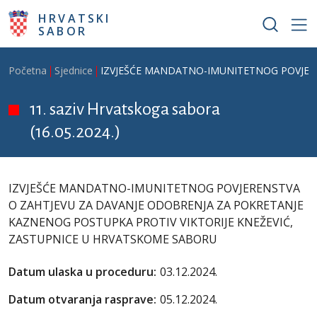
Skoči na glavni sadržaj
HRVATSKI
SABOR
Breadcrumb
Početna
Sjednice
IZVJEŠĆE MANDATNO-IMUNITETNOG POVJERE
11. saziv Hrvatskoga sabora
(16.05.2024.)
IZVJEŠĆE MANDATNO-IMUNITETNOG POVJERENSTVA
O ZAHTJEVU ZA DAVANJE ODOBRENJA ZA POKRETANJE
KAZNENOG POSTUPKA PROTIV VIKTORIJE KNEŽEVIĆ,
ZASTUPNICE U HRVATSKOME SABORU
Datum ulaska u proceduru:
03.12.2024.
Datum otvaranja rasprave:
05.12.2024.