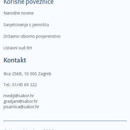
Korisne poveznice
Narodne novine
Savjetovanja s javnošću
Državno izborno povjerenstvo
Ustavni sud RH
Kontakt
Ilica 256B, 10 000 Zagreb
Tel.:
01/45 69 222
mediji@sabor.hr
gradjani@sabor.hr
pisarnica@sabor.hr