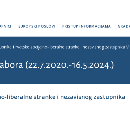
PNICI
EUROPSKI POSLOVI
PRISTUP INFORMACIJAMA
GRAĐ
upnika Hrvatske socijalno-liberalne stranke i nezavisnog zastupnika Vl
abora (22.7.2020.-16.5.2024.)
no-liberalne stranke i nezavisnog zastupnika