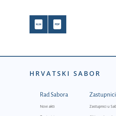
HRVATSKI SABOR
Podnožje prvi izborni
Rad Sabora
Zastupnici
Novi akti
Zastupnici u Sa