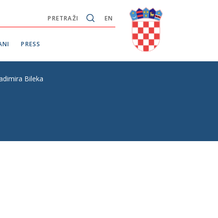
PRETRAŽI
EN
ANI
PRESS
adimira Bileka