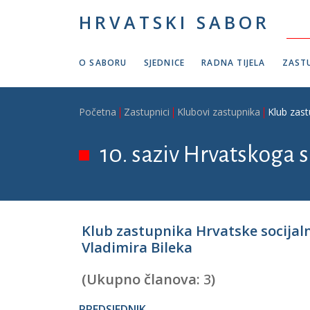
Skoči na glavni sadržaj
HRVATSKI SABOR
O SABORU
SJEDNICE
RADNA TIJELA
ZASTU
Breadcrumb
Početna
Zastupnici
Klubovi zastupnika
Klub zast
10. saziv Hrvatskoga s
Klub zastupnika Hrvatske socijal
Vladimira Bileka
(Ukupno članova:
3
)
PREDSJEDNIK