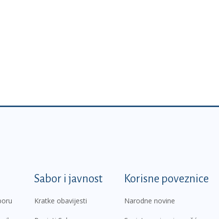
k
Sabor i javnost
Korisne poveznice
boru
Kratke obavijesti
Narodne novine