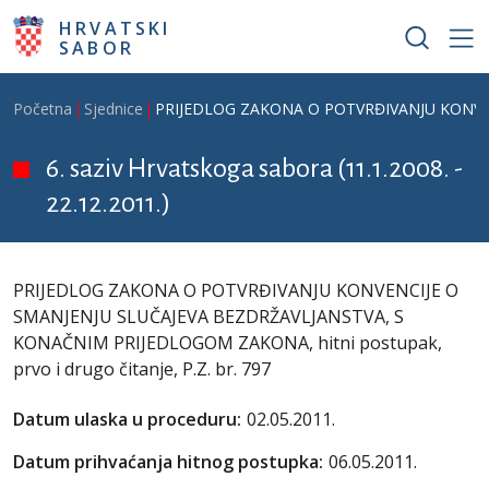
Skoči na glavni sadržaj
HRVATSKI
SABOR
Breadcrumb
Početna
Sjednice
PRIJEDLOG ZAKONA O POTVRĐIVANJU KONVENCI
6. saziv Hrvatskoga sabora (11.1.2008. -
22.12.2011.)
PRIJEDLOG ZAKONA O POTVRĐIVANJU KONVENCIJE O
SMANJENJU SLUČAJEVA BEZDRŽAVLJANSTVA, S
KONAČNIM PRIJEDLOGOM ZAKONA, hitni postupak,
prvo i drugo čitanje, P.Z. br. 797
Datum ulaska u proceduru:
02.05.2011.
Datum prihvaćanja hitnog postupka:
06.05.2011.