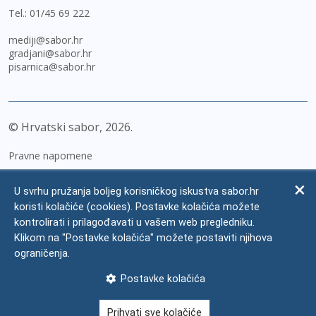
Tel.:
01/45 69 222
mediji@sabor.hr
gradjani@sabor.hr
pisarnica@sabor.hr
© Hrvatski sabor,
2026
Pravne napomene
Izjava o pristupačnosti
U svrhu pružanja boljeg korisničkog iskustva sabor.hr
Zaštita osobnih podataka
koristi kolačiće (cookies). Postavke kolačića možete
kontrolirati i prilagođavati u vašem web pregledniku.
Impressum
Klikom na "Postavke kolačića" možete postaviti njihova
Česta pitanja
ograničenja.
Kontakti
Postavke kolačića
Mapa weba
Prihvati sve kolačiće