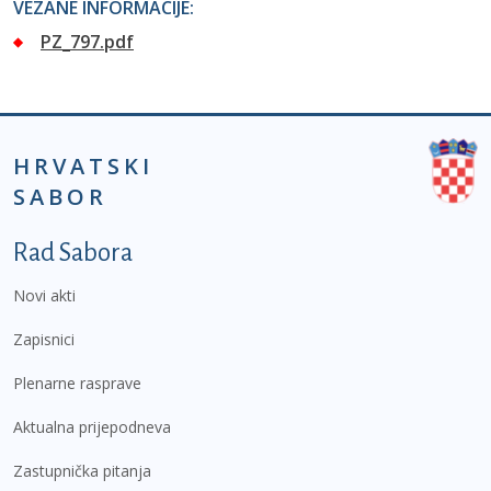
VEZANE INFORMACIJE:
PZ_797.pdf
HRVATSKI
SABOR
Podnožje prvi izbornik
Rad Sabora
Novi akti
Zapisnici
Plenarne rasprave
Aktualna prijepodneva
Zastupnička pitanja