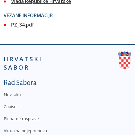
Vlada Republike Hrvatske
VEZANE INFORMACIJE:
PZ_34.pdf
HRVATSKI
SABOR
Podnožje prvi izbornik
Rad Sabora
Novi akti
Zapisnici
Plenarne rasprave
Aktualna prijepodneva