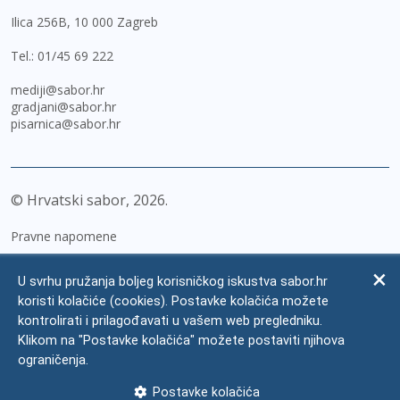
Ilica 256B, 10 000 Zagreb
Tel.:
01/45 69 222
mediji@sabor.hr
gradjani@sabor.hr
pisarnica@sabor.hr
© Hrvatski sabor,
2026
Pravne napomene
Izjava o pristupačnosti
U svrhu pružanja boljeg korisničkog iskustva sabor.hr
Zaštita osobnih podataka
koristi kolačiće (cookies). Postavke kolačića možete
kontrolirati i prilagođavati u vašem web pregledniku.
Impressum
Klikom na "Postavke kolačića" možete postaviti njihova
Česta pitanja
ograničenja.
Kontakti
Postavke kolačića