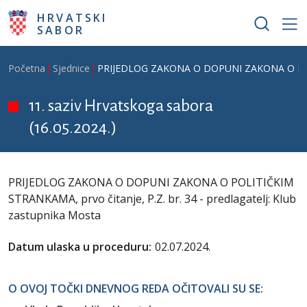
Skoči na glavni sadržaj
HRVATSKI
SABOR
Breadcrumb
Početna
Sjednice
PRIJEDLOG ZAKONA O DOPUNI ZAKONA O POLITIČ
11. saziv Hrvatskoga sabora
(16.05.2024.)
PRIJEDLOG ZAKONA O DOPUNI ZAKONA O POLITIČKIM
STRANKAMA, prvo čitanje, P.Z. br. 34 - predlagatelj: Klub
zastupnika Mosta
Datum ulaska u proceduru:
02.07.2024.
O OVOJ TOČKI DNEVNOG REDA OČITOVALI SU SE: