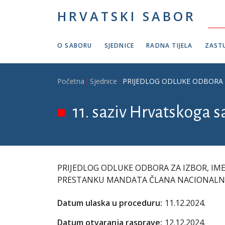
Skoči na glavni sadržaj
HRVATSKI SABOR
O SABORU
SJEDNICE
RADNA TIJELA
ZASTU
Breadcrumb
Početna
Sjednice
PRIJEDLOG ODLUKE ODBORA 
11. saziv Hrvatskoga s
PRIJEDLOG ODLUKE ODBORA ZA IZBOR, IM
PRESTANKU MANDATA ČLANA NACIONALNO
Datum ulaska u proceduru:
11.12.2024.
Datum otvaranja rasprave:
12.12.2024.