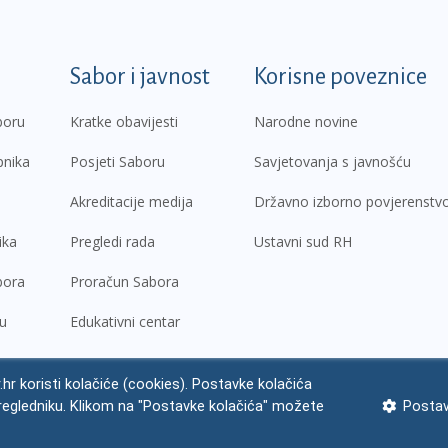
k
Sabor i javnost
Korisne poveznice
boru
Kratke obavijesti
Narodne novine
pnika
Posjeti Saboru
Savjetovanja s javnošću
Akreditacije medija
Državno izborno povjerenstv
ika
Pregledi rada
Ustavni sud RH
bora
Proračun Sabora
ru
Edukativni centar
.hr koristi kolačiće (cookies). Postavke kolačića
regledniku. Klikom na "Postavke kolačića" možete
Postav
ne napomene
Izjava o pristupačnosti
Zaštita osobnih podataka
Impres