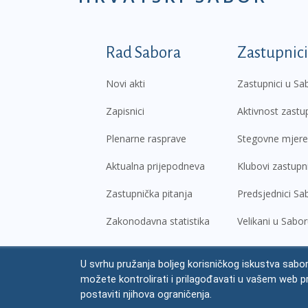
Podnožje prvi izborni
Rad Sabora
Zastupnici
Novi akti
Zastupnici u Sa
Zapisnici
Aktivnost zastu
Plenarne rasprave
Stegovne mjere
Aktualna prijepodneva
Klubovi zastupn
Zastupnička pitanja
Predsjednici Sa
Zakonodavna statistika
Velikani u Sabo
U svrhu pružanja boljeg korisničkog iskustva sabor
© Hrvatski sabor,
2026
možete kontrolirati i prilagođavati u vašem web p
Prav
postaviti njihova ograničenja.