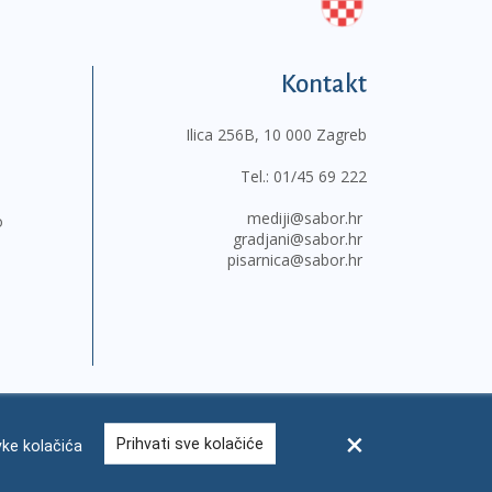
Kontakt
Ilica 256B, 10 000 Zagreb
Tel.:
01/45 69 222
mediji@sabor.hr
o
gradjani@sabor.hr
pisarnica@sabor.hr
Prihvati sve kolačiće
ke kolačića
sum
Česta pitanja
Kontakti
Mapa weba