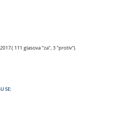
2017.( 111 glasova "za", 3 "protiv").
U SE: