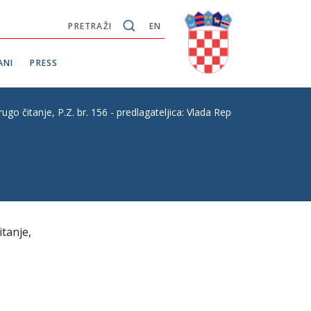
PRETRAŽI
EN
ANI
PRESS
je, P.Z. br. 156 - predlagateljica: Vlada Republike Hrvatske
tanje,