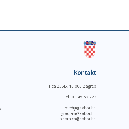
Kontakt
Ilica 256B, 10 000 Zagreb
Tel.:
01/45 69 222
mediji@sabor.hr
o
gradjani@sabor.hr
pisarnica@sabor.hr