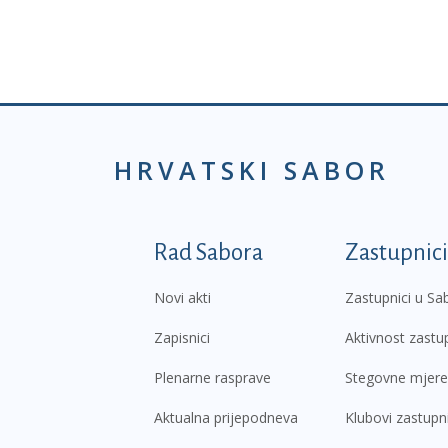
HRVATSKI SABOR
Podnožje prvi izborni
Rad Sabora
Zastupnici
Novi akti
Zastupnici u Sa
Zapisnici
Aktivnost zastu
Plenarne rasprave
Stegovne mjere
Aktualna prijepodneva
Klubovi zastupn