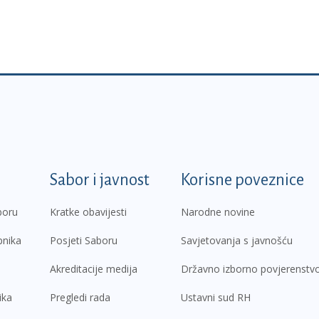
k
Sabor i javnost
Korisne poveznice
boru
Kratke obavijesti
Narodne novine
pnika
Posjeti Saboru
Savjetovanja s javnošću
Akreditacije medija
Državno izborno povjerenstv
ika
Pregledi rada
Ustavni sud RH