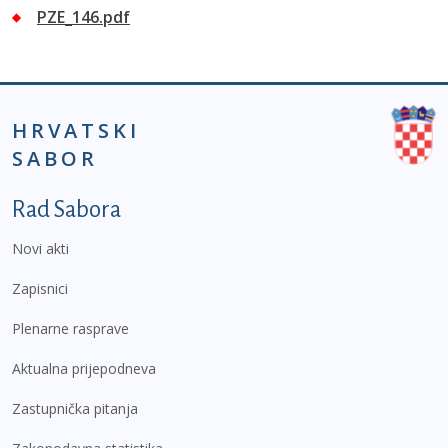
PZE_146.pdf
HRVATSKI
SABOR
Podnožje prvi izbornik
Rad Sabora
Novi akti
Zapisnici
Plenarne rasprave
Aktualna prijepodneva
Zastupnička pitanja