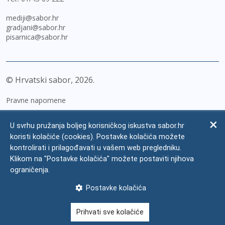
mediji@sabor.hr
gradjani@sabor.hr
pisarnica@sabor.hr
© Hrvatski sabor,
2026
Pravne napomene
Izjava o pristupačnosti
U svrhu pružanja boljeg korisničkog iskustva sabor.hr
Zaštita osobnih podataka
koristi kolačiće (cookies). Postavke kolačića možete
kontrolirati i prilagođavati u vašem web pregledniku.
Impressum
Klikom na "Postavke kolačića" možete postaviti njihova
Česta pitanja
ograničenja.
Kontakti
Postavke kolačića
Mapa weba
Prihvati sve kolačiće