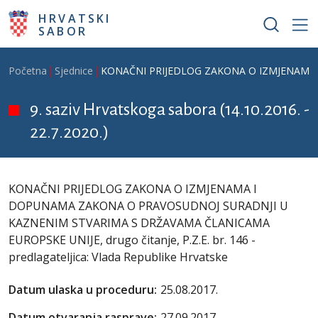
Skoči na glavni sadržaj
HRVATSKI
SABOR
Breadcrumb
Početna
Sjednice
KONAČNI PRIJEDLOG ZAKONA O IZMJENAMA I D
9. saziv Hrvatskoga sabora (14.10.2016. -
22.7.2020.)
KONAČNI PRIJEDLOG ZAKONA O IZMJENAMA I
DOPUNAMA ZAKONA O PRAVOSUDNOJ SURADNJI U
KAZNENIM STVARIMA S DRŽAVAMA ČLANICAMA
EUROPSKE UNIJE, drugo čitanje, P.Z.E. br. 146 -
predlagateljica: Vlada Republike Hrvatske
Datum ulaska u proceduru:
25.08.2017.
Datum otvaranja rasprave:
27.09.2017.