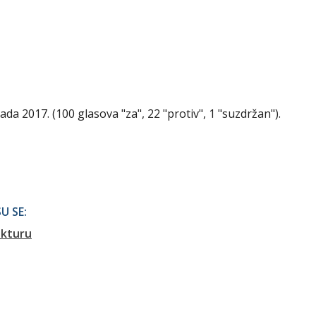
pada 2017. (100 glasova "za", 22 "protiv", 1 "suzdržan").
U SE:
ukturu