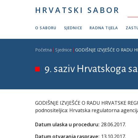
Skoči na glavni sadržaj
HRVATSKI SABOR
O SABORU
SJEDNICE
RADNA TIJELA
ZASTU
Breadcrumb
Početna
Sjednice
GODIŠNJE IZVJEŠĆE O RADU HRV
9. saziv Hrvatskoga sa
GODIŠNJE IZVJEŠĆE O RADU HRVATSKE REG
podnositeljica: Hrvatska regulatorna agenci
Datum ulaska u proceduru:
28.06.2017.
Datum otvaranja rasprave:
13.10.2017.