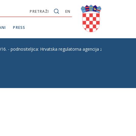
PRETRAŽI
EN
ANI
PRESS
odnositeljica: Hrvatska regulatorna agencija za mrežne djelatn