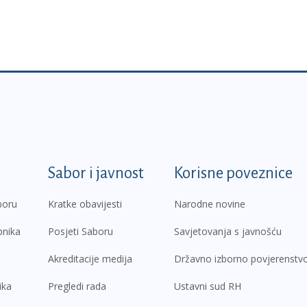
k
Sabor i javnost
Korisne poveznice
boru
Kratke obavijesti
Narodne novine
pnika
Posjeti Saboru
Savjetovanja s javnošću
Akreditacije medija
Državno izborno povjerenstv
ika
Pregledi rada
Ustavni sud RH