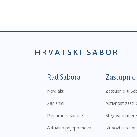
HRVATSKI SABOR
Podnožje prvi izborni
Rad Sabora
Zastupnici
Novi akti
Zastupnici u Sa
Zapisnici
Aktivnost zastu
Plenarne rasprave
Stegovne mjere
Aktualna prijepodneva
Klubovi zastupn