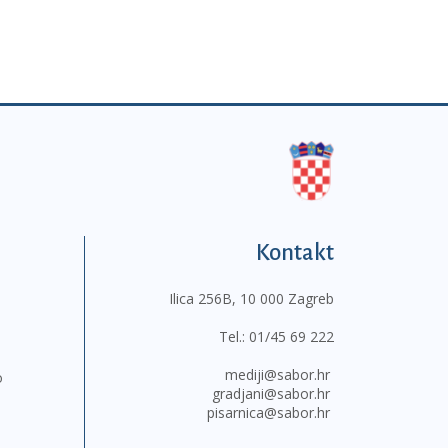
Kontakt
Ilica 256B, 10 000 Zagreb
Tel.:
01/45 69 222
mediji@sabor.hr
o
gradjani@sabor.hr
pisarnica@sabor.hr