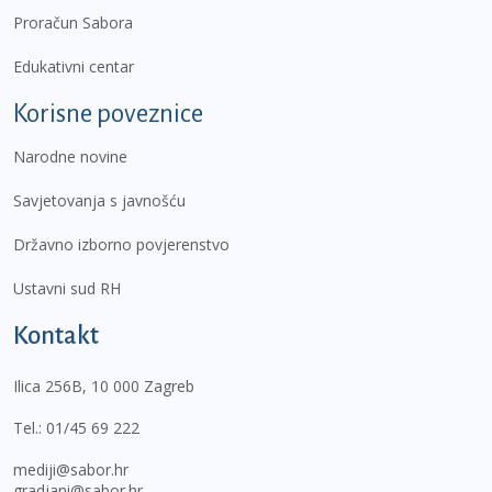
Proračun Sabora
Edukativni centar
Korisne poveznice
Narodne novine
Savjetovanja s javnošću
Državno izborno povjerenstvo
Ustavni sud RH
Kontakt
Ilica 256B, 10 000 Zagreb
Tel.:
01/45 69 222
mediji@sabor.hr
gradjani@sabor.hr