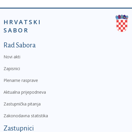
HRVATSKI
SABOR
Podnožje prvi izbornik
Rad Sabora
Novi akti
Zapisnici
Plenarne rasprave
Aktualna prijepodneva
Zastupnička pitanja
Zakonodavna statistika
Zastupnici