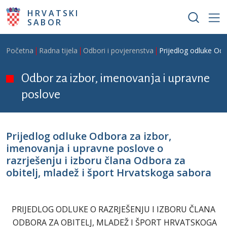
Skoči na glavni sadržaj
HRVATSKI
SABOR
Breadcrumb
Početna
Radna tijela
Odbori i povjerenstva
Prijedlog odluke Odb
Odbor za izbor, imenovanja i upravne
poslove
Prijedlog odluke Odbora za izbor,
imenovanja i upravne poslove o
razrješenju i izboru člana Odbora za
obitelj, mladež i šport Hrvatskoga sabora
PRIJEDLOG ODLUKE O RAZRJEŠENJU I IZBORU ČLANA
ODBORA ZA OBITELJ, MLADEŽ I ŠPORT HRVATSKOGA