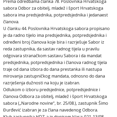
Prema odredbama članka 78. Poslovnika Hrvatskoga
sabora Odbor za obitelj, mladež i šport Hrvatskoga
sabora ima predsjednika, potpredsjednika i jedanaest
članova.
U članku 44. Poslovnika Hrvatskoga sabora propisano
je da radno tijelo ima predsjednika, potpredsjednika i
određeni broj članova koje bira i razrješuje Sabor iz
reda zastupnika, da sastav radnog tijela u pravilu
odgovara stranačkom sastavu Sabora i da mandat
predsjednika, potpredsjednika i članova radnog tijela
traje od dana izbora do dana prestanka ili nastupa
mirovanja zastupničkog mandata, odnosno do dana
razrješenja dužnosti na koju je izabran.
Odlukom o izboru predsjednice, potpredsjednice i
članova Odbora za obitelj, mladež i šport Hrvatskoga
sabora („Narodne novine“, br. 25/08.), zastupnik Šimo
Đurđević izabran je za člana navedenog Odbora.
Klub zastupnika HDZ-a je dopisom klasa: 021-13/08-