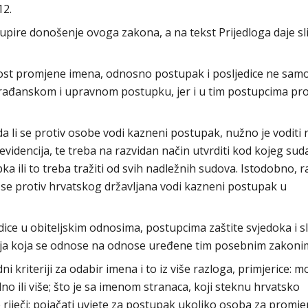
12.
ire donošenje ovoga zakona, a na tekst Prijedloga daje sl
nost promjene imena, odnosno postupak i posljedice ne sam
rađanskom i upravnom postupku, jer i u tim postupcima pr
da li se protiv osobe vodi kazneni postupak, nužno je voditi
evidencija, te treba na razvidan način utvrditi kod kojeg sud
ka ili to treba tražiti od svih nadležnih sudova. Istodobno, 
 se protiv hrvatskog državljana vodi kazneni postupak u
ce u obiteljskim odnosima, postupcima zaštite svjedoka i sl
enja koja se odnose na odnose uređene tim posebnim zakoni
ni kriteriji za odabir imena i to iz više razloga, primjerice: mo
o ili više; što je sa imenom stranaca, koji steknu hrvatsko
e riječi; pojačati uvjete za postupak ukoliko osoba za promj