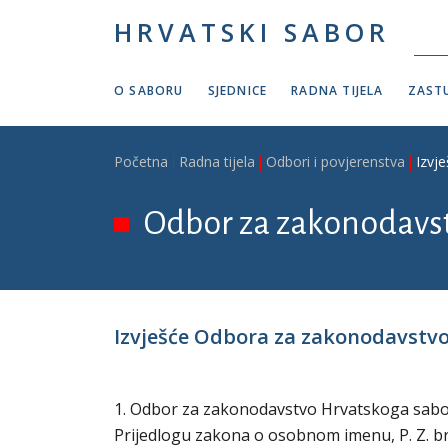
Skoči na glavni sadržaj
HRVATSKI SABOR
O SABORU
SJEDNICE
RADNA TIJELA
ZASTU
Breadcrumb
Početna
Radna tijela
Odbori i povjerenstva
Izvj
Odbor za zakonodavs
Izvješće Odbora za zakonodavstvo 
1. Odbor za zakonodavstvo Hrvatskoga sabora 
Prijedlogu zakona o osobnom imenu, P. Z. br