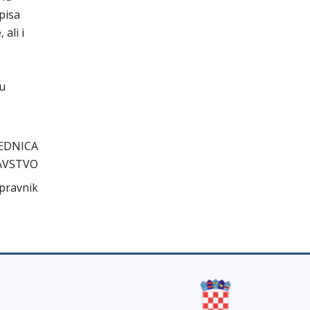
pisa
ali i
cu
EDNICA
AVSTVO
 pravnik