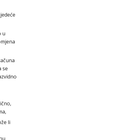
ijedeće
o u
omjena
 računa
a se
razvidno
ično,
ma,
že li
enu