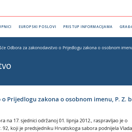
PNICI
EUROPSKI POSLOVI
PRISTUP INFORMACIJAMA
GRAĐ
ešće Odbora za zakonodavstvo o Prijedlogu zakona o osobnom imenu, 
tvo
o Prijedlogu zakona o osobnom imenu, P. Z. br
na 17. sjednici održanoj 01. lipnja 2012., raspravljao je o
. 92, koji je predsjedniku Hrvatskoga sabora podnijela Vlada