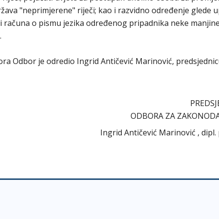
ava "neprimjerene" riječi; kao i razvidno određenje glede u
 računa o pismu jezika određenog pripadnika neke manjine, 
.
abora Odbor je odredio Ingrid Antičević Marinović, predsjedni
PREDSJ
ODBORA ZA ZAKONOD
Ingrid Antičević Marinović , dipl.