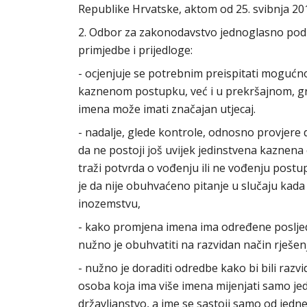
Republike Hrvatske, aktom od 25. svibnja 20
2. Odbor za zakonodavstvo jednoglasno podup
primjedbe i prijedloge:
- ocjenjuje se potrebnim preispitati moguć
kaznenom postupku, već i u prekršajnom, g
imena može imati značajan utjecaj.
- nadalje, glede kontrole, odnosno provjere 
da ne postoji još uvijek jedinstvena kaznena 
traži potvrda o vođenju ili ne vođenju postup
je da nije obuhvaćeno pitanje u slučaju kada
inozemstvu,
- kako promjena imena ima određene posljedi
nužno je obuhvatiti na razvidan način rješ
- nužno je doraditi odredbe kako bi bili razvid
osoba koja ima više imena mijenjati samo jedn
državljanstvo, a ime se sastoji samo od jedn