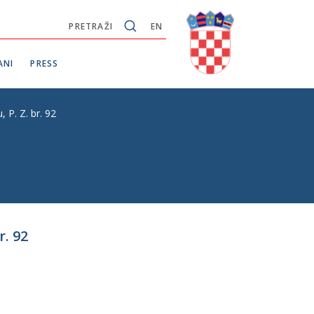
PRETRAŽI
EN
ANI
PRESS
P. Z. br. 92
. 92