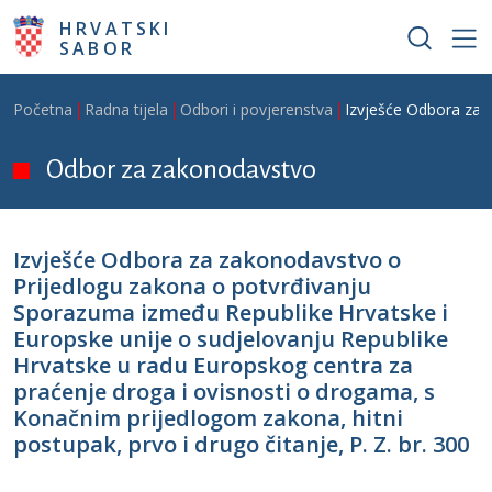
Skoči na glavni sadržaj
HRVATSKI
SABOR
Breadcrumb
Početna
Radna tijela
Odbori i povjerenstva
Izvješće Odbora za z
Odbor za zakonodavstvo
Izvješće Odbora za zakonodavstvo o
Prijedlogu zakona o potvrđivanju
Sporazuma između Republike Hrvatske i
Europske unije o sudjelovanju Republike
Hrvatske u radu Europskog centra za
praćenje droga i ovisnosti o drogama, s
Konačnim prijedlogom zakona, hitni
postupak, prvo i drugo čitanje, P. Z. br. 300