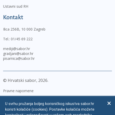
Ustavni sud RH
Kontakt
Ilica 256B, 10 000 Zagreb
Tel.:
01/45 69 222
mediji@sabor.hr
gradjani@sabor.hr
pisarnica@sabor.hr
© Hrvatski sabor,
2026
Pravne napomene
Izjava o pristupačnosti
U svrhu pružanja boljeg korisničkog iskustva sabor.hr
Zaštita osobnih podataka
koristi kolačiće (cookies). Postavke kolačića možete