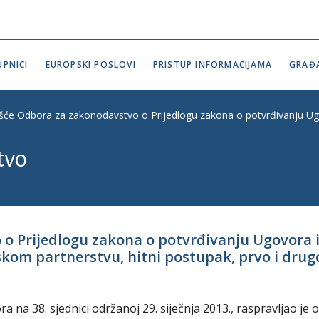
PNICI
EUROPSKI POSLOVI
PRISTUP INFORMACIJAMA
GRAĐ
ešće Odbora za zakonodavstvo o Prijedlogu zakona o potvrđivanju Ugov
tvo
 o Prijedlogu zakona o potvrđivanju Ugovora 
om partnerstvu, hitni postupak, prvo i drugo č
na 38. sjednici održanoj 29. siječnja 2013., raspravljao je o