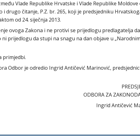
zmeđu Vlade Republike Hrvatske i Vlade Republike Moldove
i drugo čitanje, P.Z. br. 265, koji je predsjedniku Hrvatskog
ktom od 24. siječnja 2013.
e ovoga Zakona i ne protivi se prijedlogu predlagatelja da
ni prijedlogu da stupi na snagu na dan objave u „Narodni
 primjedbi.
abora Odbor je odredio Ingrid Antičević Marinović, predsjedni
PREDSJ
ODBORA ZA ZAKONOD
Ingrid Antičević M