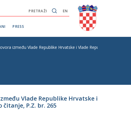
PRETRAŽI
EN
ANI
PRESS
ora između Vlade Republike Hrvatske i Vlade Republike Moldove o eur
između Vlade Republike Hrvatske i
itanje, P.Z. br. 265