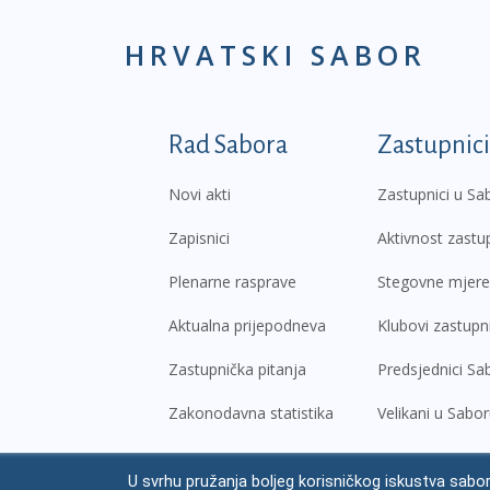
HRVATSKI SABOR
Podnožje prvi izborni
Rad Sabora
Zastupnici
Novi akti
Zastupnici u Sa
Zapisnici
Aktivnost zastu
Plenarne rasprave
Stegovne mjere
Aktualna prijepodneva
Klubovi zastupn
Zastupnička pitanja
Predsjednici Sa
Zakonodavna statistika
Velikani u Sabo
U svrhu pružanja boljeg korisničkog iskustva sabor