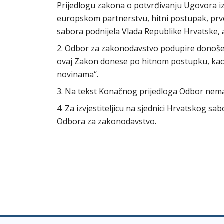
Prijedlogu zakona o potvrđivanju Ugovora i
europskom partnerstvu, hitni postupak, prvo 
sabora podnijela Vlada Republike Hrvatske, a
2. Odbor za zakonodavstvo podupire donošenj
ovaj Zakon donese po hitnom postupku, kao 
novinama“.
3. Na tekst Konačnog prijedloga Odbor nema
4. Za izvjestiteljicu na sjednici Hrvatskog s
Odbora za zakonodavstvo.