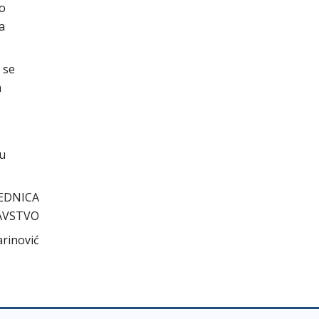
 o
a
 se
m
cu
EDNICA
AVSTVO
arinović