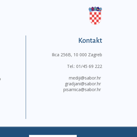
Kontakt
Ilica 256B, 10 000 Zagreb
Tel.:
01/45 69 222
mediji@sabor.hr
o
gradjani@sabor.hr
pisarnica@sabor.hr