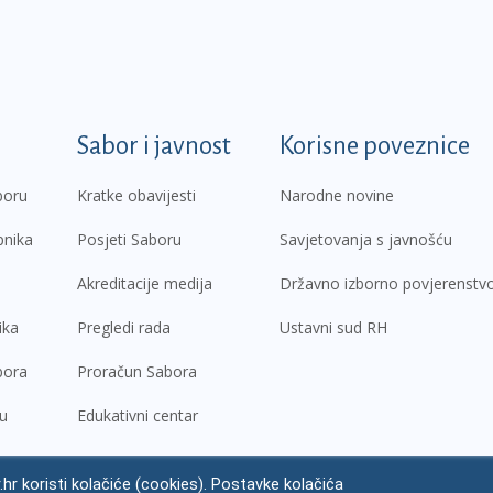
k
Sabor i javnost
Korisne poveznice
boru
Kratke obavijesti
Narodne novine
pnika
Posjeti Saboru
Savjetovanja s javnošću
Akreditacije medija
Državno izborno povjerenstv
ika
Pregledi rada
Ustavni sud RH
bora
Proračun Sabora
ru
Edukativni centar
.hr koristi kolačiće (cookies). Postavke kolačića