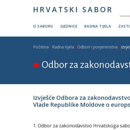
Skoči na glavni sadržaj
HRVATSKI SABOR
O SABORU
SJEDNICE
RADNA TIJELA
ZASTU
Breadcrumb
Početna
Radna tijela
Odbori i povjerenstva
Izvj
Odbor za zakonodavs
Izvješće Odbora za zakonodavstvo
Vlade Republike Moldove o europsk
1. Odbor za zakonodavstvo Hrvatskoga sabora 