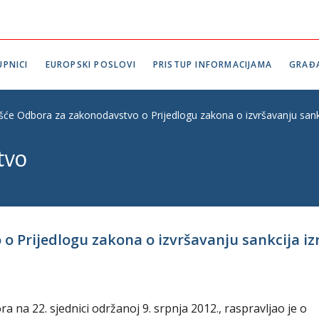
PNICI
EUROPSKI POSLOVI
PRISTUP INFORMACIJAMA
GRAĐ
ešće Odbora za zakonodavstvo o Prijedlogu zakona o izvršavanju sankcij
tvo
o Prijedlogu zakona o izvršavanju sankcija i
na 22. sjednici održanoj 9. srpnja 2012., raspravljao je o