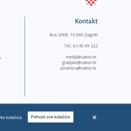
Kontakt
Ilica 256B, 10 000 Zagreb
Tel.:
01/45 69 222
mediji@sabor.hr
o
gradjani@sabor.hr
pisarnica@sabor.hr
Prihvati sve kolačiće
ke kolačića
sum
Česta pitanja
Kontakti
Mapa weba