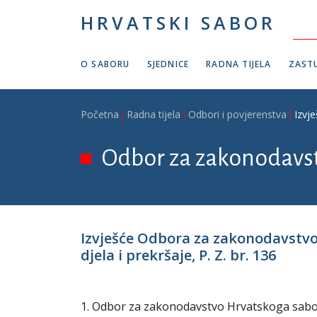
Skoči na glavni sadržaj
HRVATSKI SABOR
O SABORU
SJEDNICE
RADNA TIJELA
ZASTU
Breadcrumb
Početna
Radna tijela
Odbori i povjerenstva
Izvj
Odbor za zakonodavs
Izvješće Odbora za zakonodavstvo 
djela i prekršaje, P. Z. br. 136
1. Odbor za zakonodavstvo Hrvatskoga sabora 