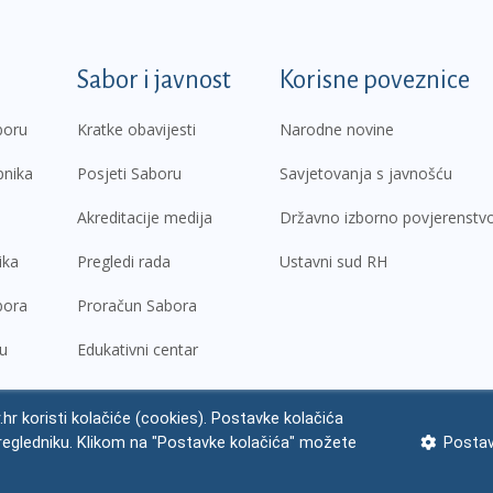
k
Sabor i javnost
Korisne poveznice
boru
Kratke obavijesti
Narodne novine
pnika
Posjeti Saboru
Savjetovanja s javnošću
Akreditacije medija
Državno izborno povjerenstv
ika
Pregledi rada
Ustavni sud RH
bora
Proračun Sabora
ru
Edukativni centar
.hr koristi kolačiće (cookies). Postavke kolačića
regledniku. Klikom na "Postavke kolačića" možete
Postav
ne napomene
Izjava o pristupačnosti
Zaštita osobnih podataka
Impres