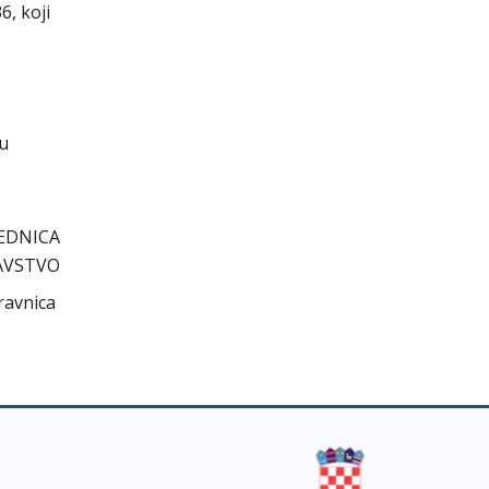
6, koji
cu
EDNICA
AVSTVO
ravnica