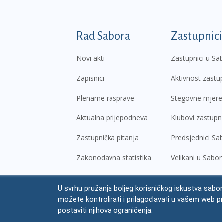
Podnožje prvi izborni
Rad Sabora
Zastupnici
Novi akti
Zastupnici u Sa
Zapisnici
Aktivnost zastu
Plenarne rasprave
Stegovne mjere
Aktualna prijepodneva
Klubovi zastupn
Zastupnička pitanja
Predsjednici Sa
Zakonodavna statistika
Velikani u Sabo
U svrhu pružanja boljeg korisničkog iskustva sabor
© Hrvatski sabor,
2026
možete kontrolirati i prilagođavati u vašem web p
Prav
postaviti njihova ograničenja.