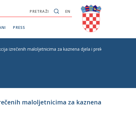
PRETRAŽI
EN
ANI
PRESS
a izrečenih maloljetnicima za kaznena djela i prekršaje, P. Z. br. 13
zrečenih maloljetnicima za kaznena