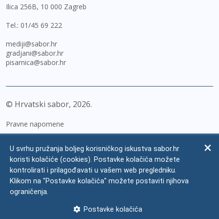
Ilica 256B, 10 000 Zagreb
Tel.:
01/45 69 222
mediji@sabor.hr
gradjani@sabor.hr
pisarnica@sabor.hr
© Hrvatski sabor,
2026
Pravne napomene
Izjava o pristupačnosti
U svrhu pružanja boljeg korisničkog iskustva sabor.hr
Zaštita osobnih podataka
koristi kolačiće (cookies). Postavke kolačića možete
kontrolirati i prilagođavati u vašem web pregledniku.
Impressum
Klikom na "Postavke kolačića" možete postaviti njihova
Česta pitanja
ograničenja.
Kontakti
Postavke kolačića