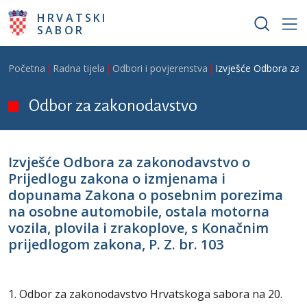
Skoči na glavni sadržaj
HRVATSKI
SABOR
Breadcrumb
Početna
Radna tijela
Odbori i povjerenstva
Izvješće Odbora za 
Odbor za zakonodavstvo
Izvješće Odbora za zakonodavstvo o
Prijedlogu zakona o izmjenama i
dopunama Zakona o posebnim porezima
na osobne automobile, ostala motorna
vozila, plovila i zrakoplove, s Konačnim
prijedlogom zakona, P. Z. br. 103
1. Odbor za zakonodavstvo Hrvatskoga sabora na 20.