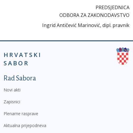
PREDSJEDNICA
ODBORA ZA ZAKONODAVSTVO
Ingrid Antičević Marinović, dipl. pravnik
HRVATSKI
SABOR
Podnožje prvi izbornik
Rad Sabora
Novi akti
Zapisnici
Plenarne rasprave
Aktualna prijepodneva