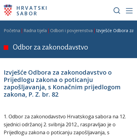
Skoči na glavni sadržaj
HRVATSKI
SABOR
Breadcrumb
Početna
Radna tijela
Odbori i povjerenstva
Izvješće Odbora za z
Odbor za zakonodavstvo
Izvješće Odbora za zakonodavstvo o
Prijedlogu zakona o poticanju
zapošljavanja, s Konačnim prijedlogom
zakona, P. Z. br. 82
1. Odbor za zakonodavstvo Hrvatskoga sabora na 12.
sjednici održanoj 2. svibnja 2012., raspravljao je o
Prijedlogu zakona o poticanju zapošljavanja, s