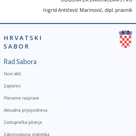
Ingrid Antičević Marinović, dipl. pravnik
HRVATSKI
SABOR
Podnožje prvi izbornik
Rad Sabora
Novi akti
Zapisnici
Plenarne rasprave
Aktualna prijepodneva
Zastupnička pitanja
Zakonodavna statistika