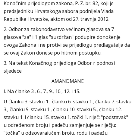
Konačnim prijedlogom zakona, P. Z. br. 82, koji je
predsjedniku Hrvatskoga sabora podnijela Vlada
Republike Hrvatske, aktom od 27. travnja 2012.
2. Odbor za zakonodavstvo većinom glasova sa 7
glasova "za" i 1 glas "suzdržan" podupire donošenje
ovoga Zakona i ne protivi se prijedlogu predlagatelja da
se ovaj Zakon donese po hitnom postupku.
3. Na tekst Konačnog prijedloga Odbor r podnosi
sljedeće
AMANDMANE
I. Na članke 3., 6., 7., 9., 10., 12. i 15.
U članku 3. stavku 1., članku 6. stavku 1., članku 7. stavku
3., članku 9. stavku 1., članku 10. stavku 5., članku 12.
stavku 1. i članku 15. stavku 1. točki 1. riječ: "podstavak"
u određenom broju i padežu zamjenjuje se riječju:
"točka" u odgovarajućem broju, rodu i padežu.