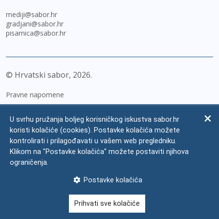
mediji@sabor.hr
gradjani@sabor.hr
pisarnica@sabor.hr
© Hrvatski sabor,
2026
Pravne napomene
Izjava o pristupačnosti
U svrhu pružanja boljeg korisničkog iskustva sabor.hr
Zaštita osobnih podataka
koristi kolačiće (cookies). Postavke kolačića možete
kontrolirati i prilagođavati u vašem web pregledniku.
Impressum
Klikom na "Postavke kolačića" možete postaviti njihova
Česta pitanja
ograničenja.
Kontakti
Postavke kolačića
Mapa weba
Prihvati sve kolačiće