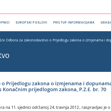
PNICI
EUROPSKI POSLOVI
PRISTUP INFORMACIJAMA
GRAĐ
ešće Odbora za zakonodavstvo o Prijedlogu zakona o izmjenama i dop
tvo
 o Prijedlogu zakona o izmjenama i dopunam
s Konačnim prijedlogom zakona, P.Z.E. br. 70
na 11. sjednici održanoj 24. travnja 2012., raspravljao je o