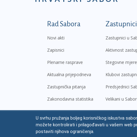
Podnožje prvi izborni
Rad Sabora
Zastupnici
Novi akti
Zastupnici u Sa
Zapisnici
Aktivnost zastu
Plenarne rasprave
Stegovne mjere
Aktualna prijepodneva
Klubovi zastupn
Zastupnička pitanja
Predsjednici Sa
Zakonodavna statistika
Velikani u Sabo
U svrhu pružanja boljeg korisničkog iskustva sabor
© Hrvatski sabor,
2026
možete kontrolirati i prilagođavati u vašem web p
Prav
postaviti njihova ograničenja.