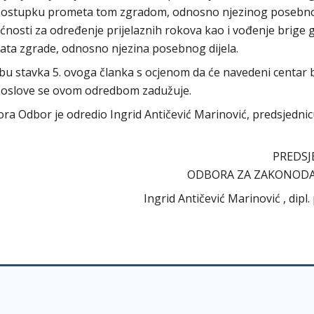
u postupku prometa tom zgradom, odnosno njezinog posebn
nosti za određenje prijelaznih rokova kao i vođenje brige 
kata zgrade, odnosno njezina posebnog dijela.
dbu stavka 5. ovoga članka s ocjenom da će navedeni centar bi
e poslove se ovom odredbom zadužuje.
abora Odbor je odredio Ingrid Antičević Marinović, predsjedni
PREDSJ
ODBORA ZA ZAKONOD
Ingrid Antičević Marinović , dipl.