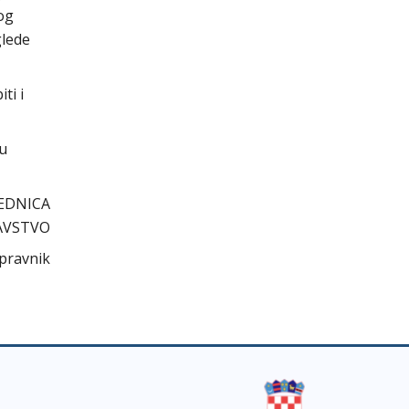
og
glede
ti i
cu
EDNICA
AVSTVO
 pravnik