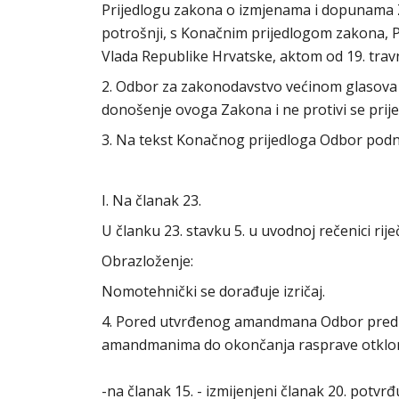
Prijedlogu zakona o izmjenama i dopunama 
potrošnji, s Konačnim prijedlogom zakona, P. 
Vlada Republike Hrvatske, aktom od 19. trav
2. Odbor za zakonodavstvo većinom glasova sa
donošenje ovoga Zakona i ne protivi se prij
3. Na tekst Konačnog prijedloga Odbor podno
I. Na članak 23.
U članku 23. stavku 5. u uvodnoj rečenici riječ
Obrazloženje:
Nomotehnički se dorađuje izričaj.
4. Pored utvrđenog amandmana Odbor predlaže
amandmanima do okončanja rasprave otkloni
-na članak 15. - izmijenjeni članak 20. potv