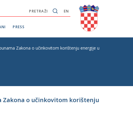
PRETRAŽI
EN
ANI
PRESS
unama Zakona o učinkovitom korištenju energije u neposrednoj potro
a Zakona o učinkovitom korištenju