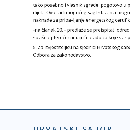
tako posebno i vlasnik zgrade, pogotovo 
dijela. Ovo radi mogućeg sagledavanja moguć
naknade za pribavljanje energetskog certifi
-na članak 20. - predlaže se preispitati odre
suviše opterećen imajući u vidu za koje sv
5. Za izvjestiteljicu na sjednici Hrvatskog s
Odbora za zakonodavstvo.
HRVATSKI SABOR