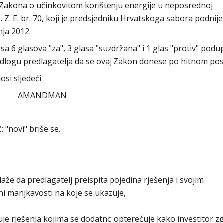
Zakona o učinkovitom korištenju energije u neposrednoj
Z. E. br. 70, koji je predsjedniku Hrvatskoga sabora podnije
nja 2012.
 6 glasova "za", 3 glasa "suzdržana" i 1 glas "protiv" podu
edlogu predlagatelja da se ovaj Zakon donese po hitnom po
si sljedeći
AMANDMAN
: "novi" briše se.
 da predlagatelj preispita pojedina rješenja i svojim
 manjkavosti na koje se ukazuje,
rđuje rješenja kojima se dodatno opterećuje kako investitor z