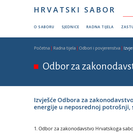
Skoči na glavni sadržaj
HRVATSKI SABOR
O SABORU
SJEDNICE
RADNA TIJELA
ZASTU
Breadcrumb
Početna
Radna tijela
Odbori i povjerenstva
Izvj
Odbor za zakonodavs
Izvješće Odbora za zakonodavstvo
energije u neposrednoj potrošnji, 
1. Odbor za zakonodavstvo Hrvatskoga sabora 