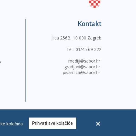
Kontakt
Ilica 256B, 10 000 Zagreb
Tel.:
01/45 69 222
mediji@sabor.hr
o
gradjani@sabor.hr
pisarnica@sabor.hr
Prihvati sve kolačiće
ke kolačića
sum
Česta pitanja
Kontakti
Mapa weba