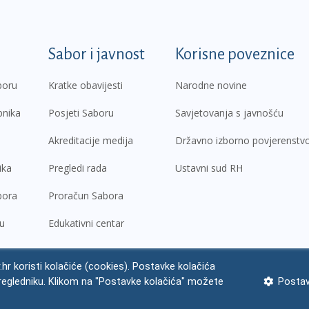
k
Sabor i javnost
Korisne poveznice
boru
Kratke obavijesti
Narodne novine
pnika
Posjeti Saboru
Savjetovanja s javnošću
Akreditacije medija
Državno izborno povjerenstv
ika
Pregledi rada
Ustavni sud RH
bora
Proračun Sabora
ru
Edukativni centar
.hr koristi kolačiće (cookies). Postavke kolačića
regledniku. Klikom na "Postavke kolačića" možete
Postav
ne napomene
Izjava o pristupačnosti
Zaštita osobnih podataka
Impres