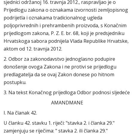
sjednici održanoj 16. travnja 2012., raspravljao je o
Prijedlogu zakona o oznakama izvornosti zemljopisnog
podrijetla i oznakama tradicionalnog ugleda
poljoprivrednih i prehrambenih proizvoda, s Konačnim
prijedlogom zakona, P. Z. E. br. 68, koji je predsjedniku
Hrvatskoga sabora podnijela Vlada Republike Hrvatske,
aktom od 12. travnja 2012.
2. Odbor za zakonodavstvo jednoglasno podupire
donošenje ovoga Zakona i ne protivi se prijedlogu
predlagatelja da se ovaj Zakon donese po hitnom
postupku.
3. Na tekst Konačnog prijedloga Odbor podnosi sljedeće
AMANDMANE
I. Na članak 42.
U članku 42. stavku 1. riječi: "stavka 2. i članka 29."
zamjenjuju se riječima: " stavka 2. ili članka 29."