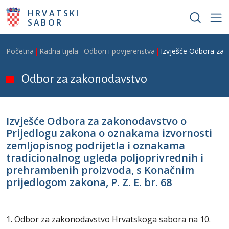
Skoči na glavni sadržaj
HRVATSKI
SABOR
Breadcrumb
Početna
Radna tijela
Odbori i povjerenstva
Izvješće Odbora za z
Odbor za zakonodavstvo
Izvješće Odbora za zakonodavstvo o
Prijedlogu zakona o oznakama izvornosti
zemljopisnog podrijetla i oznakama
tradicionalnog ugleda poljoprivrednih i
prehrambenih proizvoda, s Konačnim
prijedlogom zakona, P. Z. E. br. 68
1. Odbor za zakonodavstvo Hrvatskoga sabora na 10.