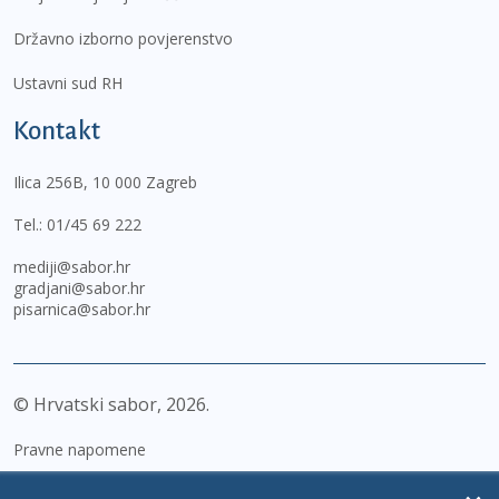
Državno izborno povjerenstvo
Ustavni sud RH
Kontakt
Ilica 256B, 10 000 Zagreb
Tel.:
01/45 69 222
mediji@sabor.hr
gradjani@sabor.hr
pisarnica@sabor.hr
© Hrvatski sabor,
2026
Pravne napomene
Izjava o pristupačnosti