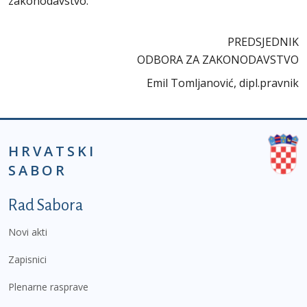
zakonodavstvo.
PREDSJEDNIK
ODBORA ZA ZAKONODAVSTVO
Emil Tomljanović, dipl.pravnik
HRVATSKI
SABOR
Podnožje prvi izbornik
Rad Sabora
Novi akti
Zapisnici
Plenarne rasprave