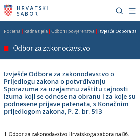
Skoči na glavni sadržaj
HRVATSKI
SABOR
Breadcrumb
Početna
Radna tijela
Odbori i povjerenstva
Izvješće Odbora za 
Odbor za zakonodavstvo
Izvješće Odbora za zakonodavstvo o
Prijedlogu zakona o potvrđivanju
Sporazuma za uzajamnu zaštitu tajnosti
izuma koji se odnose na obranu i za koje su
podnesene prijave patenata, s Konačnim
prijedlogom zakona, P. Z. br. 513
1. Odbor za zakonodavstvo Hrvatskoga sabora na 86.