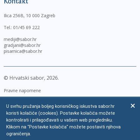
Kontakt
Ilica 256B, 10 000 Zagreb
Tel.:
01/45 69 222
mediji@sabor.hr
gradjani@sabor.hr
pisarnica@sabor.hr
© Hrvatski sabor,
2026
Pravne napomene
Izjava o pristupačnosti
U svrhu pružanja boljeg korisničkog iskustva sabor.hr
Zaštita osobnih podataka
koristi kolačiće (cookies). Postavke kolačića možete
kontrolirati i prilagođavati u vašem web pregledniku.
Impressum
Klikom na "Postavke kolačića" možete postaviti njihova
Česta pitanja
ograničenja.