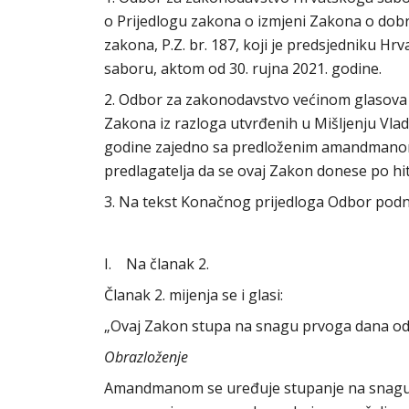
o Prijedlogu zakona o izmjeni Zakona o do
zakona, P.Z. br. 187, koji je predsjedniku H
saboru, aktom od 30. rujna 2021. godine.
2. Odbor za zakonodavstvo većinom glasova 
Zakona iz razloga utvrđenih u Mišljenju Vla
godine zajedno sa predloženim amandmanom 
predlagatelja da se ovaj Zakon donese po h
3. Na tekst Konačnog prijedloga Odbor podno
I. Na članak 2.
Članak 2. mijenja se i glasi:
„Ovaj Zakon stupa na snagu prvoga dana od
Obrazloženje
Amandmanom se uređuje stupanje na snagu u 