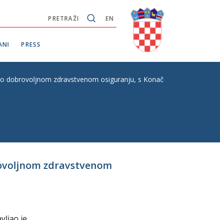
PRETRAŽI
EN
ANI
PRESS
 o dobrovoljnom zdravstvenom osiguranju, s Konačnim prijedlogom za
rovoljnom zdravstvenom
vljao je