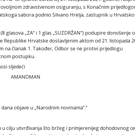
brovoljnom zdravstvenom osiguranju, s Konačnim prijedlog
rvatskoga sabora podnio Silvano Hrelja, zastupnik u Hrvatsk
(8 glasova „ZA“ i 1 glas „SUZDRŽAN“) podupire donošenje 
de Republike Hrvatske dostavljenim aktom od 21. listopada 2
na članak 1. Također, Odbor se ne protivi prijedlogu
itnom postupku.
si sljedeći
AMANDMAN
 dana objave u „Narodnim novinama“.“
cilju utvrđivanja što bržeg i primjerenijeg dohodovnog c