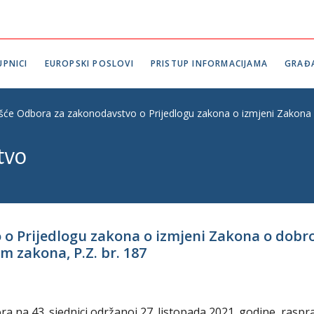
PNICI
EUROPSKI POSLOVI
PRISTUP INFORMACIJAMA
GRAĐ
ešće Odbora za zakonodavstvo o Prijedlogu zakona o izmjeni Zakona
tvo
 o Prijedlogu zakona o izmjeni Zakona o dob
m zakona, P.Z. br. 187
na 43. sjednici održanoj 27. listopada 2021. godine, raspra