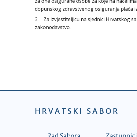
za one osigurane osobe za koje na načelima 
dopunskog zdravstvenog osiguranja plaća i
3. Za izvjestiteljicu na sjednici Hrvatskog 
zakonodavstvo.
HRVATSKI SABOR
Podnožje prvi izborni
Rad Sabora
Zastupnici