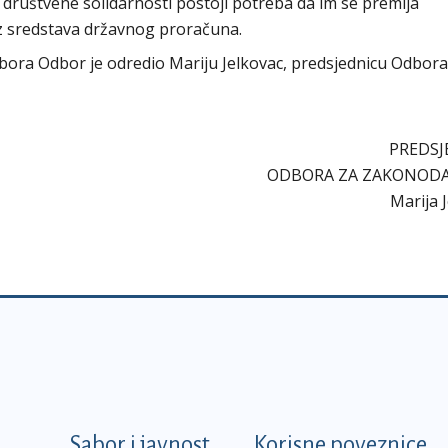
društvene solidarnosti postoji potreba da im se premija
z sredstava državnog proračuna.
sabora Odbor je odredio Mariju Jelkovac, predsjednicu Odbora
PREDSJ
ODBORA ZA ZAKONOD
Marija 
k
Sabor i javnost
Korisne poveznice