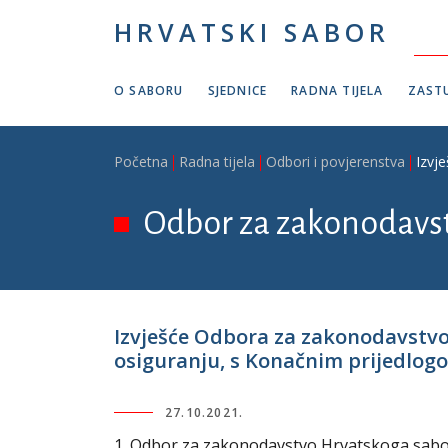
Skoči na glavni sadržaj
HRVATSKI SABOR
O SABORU
SJEDNICE
RADNA TIJELA
ZASTU
Breadcrumb
Početna
Radna tijela
Odbori i povjerenstva
Izvj
Odbor za zakonodavs
Izvješće Odbora za zakonodavstvo
osiguranju, s Konačnim prijedlogo
27.10.2021.
1. Odbor za zakonodavstvo Hrvatskoga sabora 