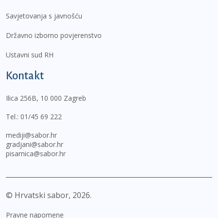
Savjetovanja s javnošću
Državno izborno povjerenstvo
Ustavni sud RH
Kontakt
Ilica 256B, 10 000 Zagreb
Tel.:
01/45 69 222
mediji@sabor.hr
gradjani@sabor.hr
pisarnica@sabor.hr
© Hrvatski sabor,
2026
Pravne napomene