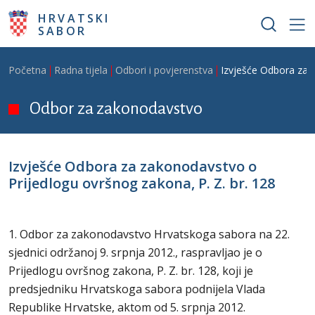
Skoči na glavni sadržaj
HRVATSKI
SABOR
Breadcrumb
Početna
Radna tijela
Odbori i povjerenstva
Izvješće Odbora za z
Odbor za zakonodavstvo
Izvješće Odbora za zakonodavstvo o
Prijedlogu ovršnog zakona, P. Z. br. 128
1. Odbor za zakonodavstvo Hrvatskoga sabora na 22.
sjednici održanoj 9. srpnja 2012., raspravljao je o
Prijedlogu ovršnog zakona, P. Z. br. 128, koji je
predsjedniku Hrvatskoga sabora podnijela Vlada
Republike Hrvatske, aktom od 5. srpnja 2012.