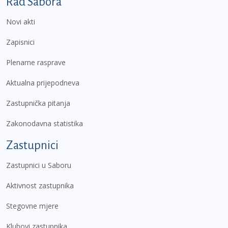
Podnožje prvi izbornik
Rad Sabora
Novi akti
Zapisnici
Plenarne rasprave
Aktualna prijepodneva
Zastupnička pitanja
Zakonodavna statistika
Zastupnici
Zastupnici u Saboru
Aktivnost zastupnika
Stegovne mjere
Klubovi zastupnika