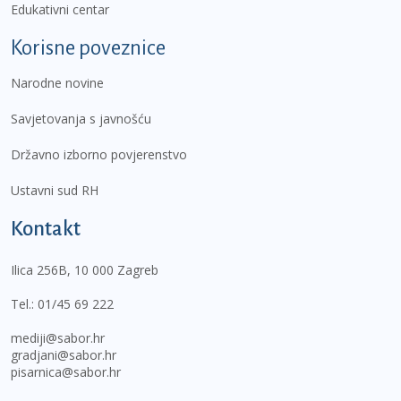
Edukativni centar
Korisne poveznice
Narodne novine
Savjetovanja s javnošću
Državno izborno povjerenstvo
Ustavni sud RH
Kontakt
Ilica 256B, 10 000 Zagreb
Tel.:
01/45 69 222
mediji@sabor.hr
gradjani@sabor.hr
pisarnica@sabor.hr