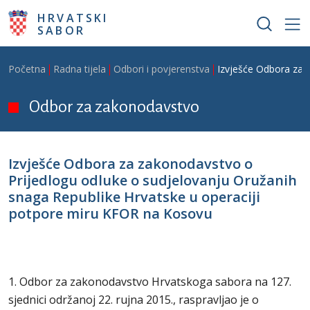
Skoči na glavni sadržaj
HRVATSKI
SABOR
Breadcrumb
Početna
Radna tijela
Odbori i povjerenstva
Izvješće Odbora za 
Odbor za zakonodavstvo
Izvješće Odbora za zakonodavstvo o
Prijedlogu odluke o sudjelovanju Oružanih
snaga Republike Hrvatske u operaciji
potpore miru KFOR na Kosovu
1. Odbor za zakonodavstvo Hrvatskoga sabora na 127.
sjednici održanoj 22. rujna 2015., raspravljao je o