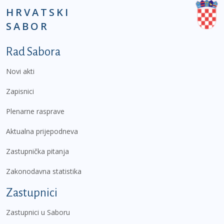
HRVATSKI
SABOR
Podnožje prvi izbornik
Rad Sabora
Novi akti
Zapisnici
Plenarne rasprave
Aktualna prijepodneva
Zastupnička pitanja
Zakonodavna statistika
Zastupnici
Zastupnici u Saboru