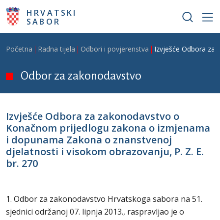
Skoči na glavni sadržaj
HRVATSKI
SABOR
Breadcrumb
Početna
Radna tijela
Odbori i povjerenstva
Izvješće Odbora za 
Odbor za zakonodavstvo
Izvješće Odbora za zakonodavstvo o
Konačnom prijedlogu zakona o izmjenama
i dopunama Zakona o znanstvenoj
djelatnosti i visokom obrazovanju, P. Z. E.
br. 270
1. Odbor za zakonodavstvo Hrvatskoga sabora na 51.
sjednici održanoj 07. lipnja 2013., raspravljao je o