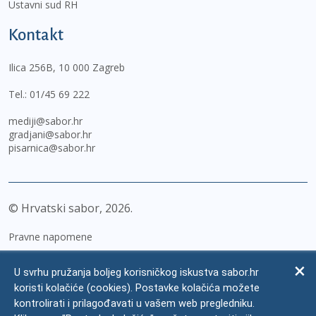
Ustavni sud RH
Kontakt
Ilica 256B, 10 000 Zagreb
Tel.:
01/45 69 222
mediji@sabor.hr
gradjani@sabor.hr
pisarnica@sabor.hr
© Hrvatski sabor,
2026
Pravne napomene
Izjava o pristupačnosti
U svrhu pružanja boljeg korisničkog iskustva sabor.hr
Zaštita osobnih podataka
koristi kolačiće (cookies). Postavke kolačića možete
kontrolirati i prilagođavati u vašem web pregledniku.
Impressum