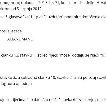
ognutoj oplodnji, P. Z. E. br. 71, koji je predsjedniku Hrv
aktom od 5. srpnja 2012.
sa 6 glasova "za" i 1 glas "suzdržan" podupire donošenje o
osi sljedeće
AMANDMANE
 članku 13. stavku 1. ispred riječi: "može" dodaju se riječi: "ili
tavku 3., a sukladno članku 10. stavku 2. u isti položaj stavit
omognutu oplodnju.
ju se riječima: "do dana", a riječi: "stavka 6." zamjenjuju se r