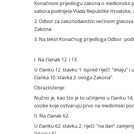
Konačnom prijedlogu zakona o medicinskii pom
sabora podnijela Vlada Republike Hrvatske, 
2. Odbor za zakonodavstvo većinom glasova 
Zakona.
3. Na tekst Konačnog prijedloga Odbor podn
I. Na članak 12. i 13.
U članku 12. stavku 1. ispred riječI: "imaju" i u
članka 10. stavka 2. ovoga Zakona".
Obrazloženje:
Nužno je, kao što je to učinjeno u članku 14. s
osobe koje ostvaruju prvo na medicinski p
II. Na članak 62.
U članku 62. stavku 2. riječi: "na dan" zamjenju
"stavka 5".