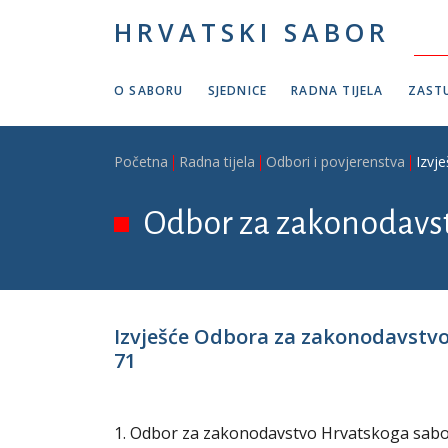
Skoči na glavni sadržaj
HRVATSKI SABOR
O SABORU
SJEDNICE
RADNA TIJELA
ZASTU
Breadcrumb
Početna
Radna tijela
Odbori i povjerenstva
Izvj
Odbor za zakonodavs
Izvješće Odbora za zakonodavstvo 
71
1. Odbor za zakonodavstvo Hrvatskoga sabora 