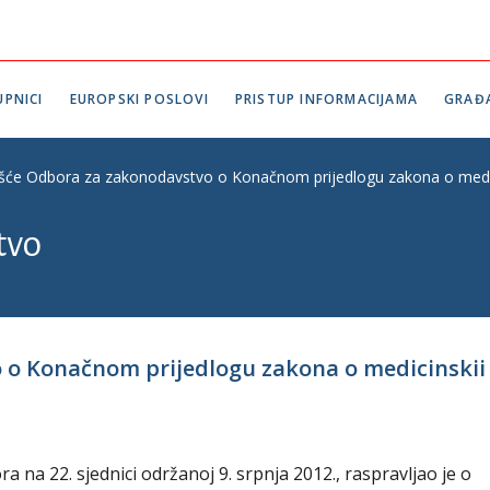
PNICI
EUROPSKI POSLOVI
PRISTUP INFORMACIJAMA
GRAĐ
ešće Odbora za zakonodavstvo o Konačnom prijedlogu zakona o medicin
tvo
o Konačnom prijedlogu zakona o medicinskii po
na 22. sjednici održanoj 9. srpnja 2012., raspravljao je o