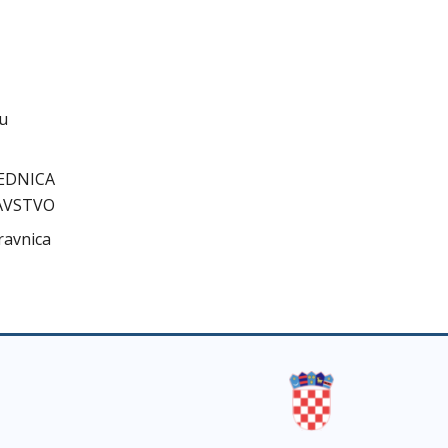
cu
DNICA
AVSTVO
ravnica