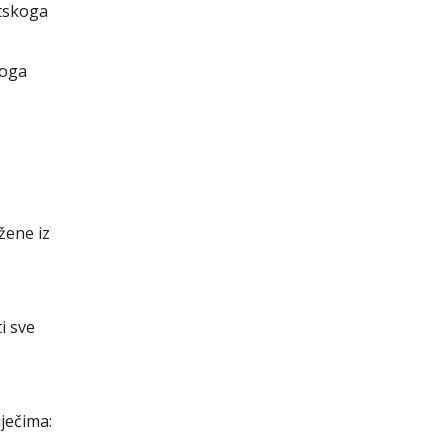
atskoga
voga
 žene iz
i sve
iječima: