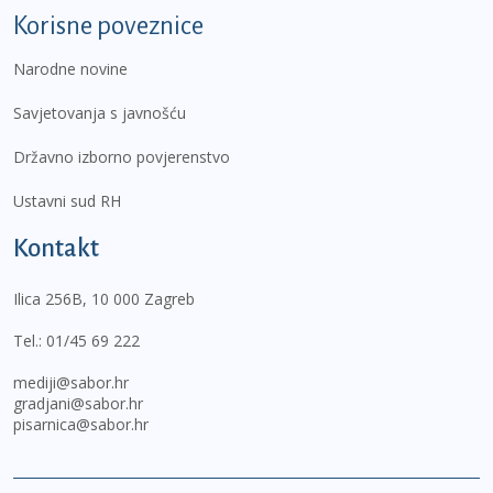
Korisne poveznice
Narodne novine
Savjetovanja s javnošću
Državno izborno povjerenstvo
Ustavni sud RH
Kontakt
Ilica 256B, 10 000 Zagreb
Tel.:
01/45 69 222
mediji@sabor.hr
gradjani@sabor.hr
pisarnica@sabor.hr