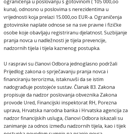
ograničenja u poslovanju s gotovinom ( 105 000,oo
kuna), odnosno u poslovima s nerezidentima u
vrijednosti koja prelazi 15.000,oo EUR-a. Ograničenja
gotovinske naplate odnose se na sve pravne i fizičke
osobe koje obavljaju registriranu djelatnost. Suzbijanje
pranja novca u nadležnosti je tijela prevencije,
nadzornih tijela i tijela kaznenog postupka.
U raspravi su članovi Odbora jednoglasno podržali
Prijedlog zakona o sprječavanju pranja novca i
financiranju terorizma, istaknuvši da se istim
nadograđuje postojeće sustav. Članak 83. Zakona
propisuje da nadzor poslovanja obveznika Zakona
provode Ured, Financijski inspektorat RH, Porezna
uprava, Hrvatska narodna banka i Hrvatska agencija za
nadzor financijskih usluga, članovi Odbora iskazali su
zanimanje za odnos između nadzornih tijela, kao i tijek
postupka povodom sumnje na pranje novca.