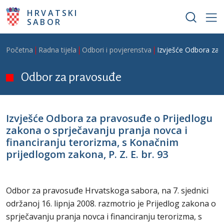
Skoči na glavni sadržaj
HRVATSKI
SABOR
Breadcrumb
Početna
Radna tijela
Odbori i povjerenstva
Izvješće Odbora za p
Odbor za pravosuđe
Izvješće Odbora za pravosuđe o Prijedlogu
zakona o sprječavanju pranja novca i
financiranju terorizma, s Konačnim
prijedlogom zakona, P. Z. E. br. 93
Odbor za pravosuđe Hrvatskoga sabora, na 7. sjednici
održanoj 16. lipnja 2008. razmotrio je Prijedlog zakona o
sprječavanju pranja novca i financiranju terorizma, s