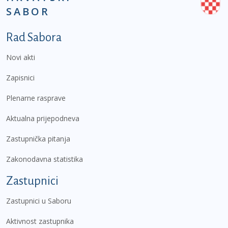
SABOR
Podnožje prvi izbornik
Rad Sabora
Novi akti
Zapisnici
Plenarne rasprave
Aktualna prijepodneva
Zastupnička pitanja
Zakonodavna statistika
Zastupnici
Zastupnici u Saboru
Aktivnost zastupnika