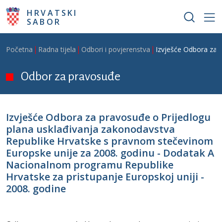
Skoči na glavni sadržaj
HRVATSKI
SABOR
Breadcrumb
Početna
Radna tijela
Odbori i povjerenstva
Izvješće Odbora za 
Odbor za pravosuđe
Izvješće Odbora za pravosuđe o Prijedlogu
plana usklađivanja zakonodavstva
Republike Hrvatske s pravnom stečevinom
Europske unije za 2008. godinu - Dodatak A
Nacionalnom programu Republike
Hrvatske za pristupanje Europskoj uniji -
2008. godine