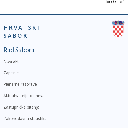
Ivo Grbić
HRVATSKI
SABOR
Podnožje prvi izbornik
Rad Sabora
Novi akti
Zapisnici
Plenarne rasprave
Aktualna prijepodneva
Zastupnička pitanja
Zakonodavna statistika