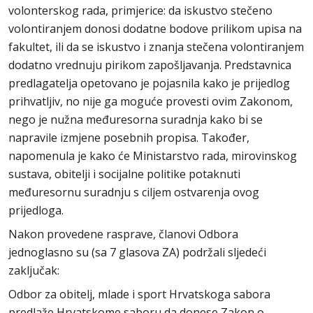
volonterskog rada, primjerice: da iskustvo stečeno
volontiranjem donosi dodatne bodove prilikom upisa na
fakultet, ili da se iskustvo i znanja stečena volontiranjem
dodatno vrednuju pirikom zapošljavanja. Predstavnica
predlagatelja opetovano je pojasnila kako je prijedlog
prihvatljiv, no nije ga moguće provesti ovim Zakonom,
nego je nužna međuresorna suradnja kako bi se
napravile izmjene posebnih propisa. Također,
napomenula je kako će Ministarstvo rada, mirovinskog
sustava, obitelji i socijalne politike potaknuti
međuresornu suradnju s ciljem ostvarenja ovog
prijedloga.
Nakon provedene rasprave, članovi Odbora
jednoglasno su (sa 7 glasova ZA) podržali sljedeći
zaključak:
Odbor za obitelj, mlade i sport Hrvatskoga sabora
predlaže Hrvatskome saboru da donese Zakon o