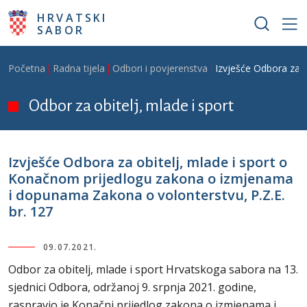
Skoči na glavni sadržaj
HRVATSKI
SABOR
Breadcrumb
Početna
Radna tijela
Odbori i povjerenstva
Izvješće Odbora za 
Odbor za obitelj, mlade i sport
Izvješće Odbora za obitelj, mlade i sport o
Konačnom prijedlogu zakona o izmjenama
i dopunama Zakona o volonterstvu, P.Z.E.
br. 127
09.07.2021.
Odbor za obitelj, mlade i sport Hrvatskoga sabora na 13.
sjednici Odbora, održanoj 9. srpnja 2021. godine,
raspravio je Konačni prijedlog zakona o izmjenama i