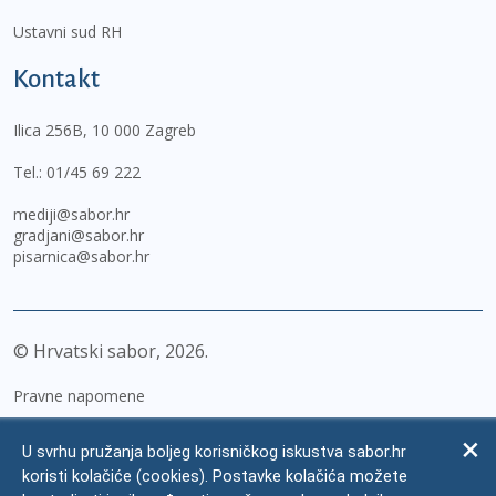
Ustavni sud RH
Kontakt
Ilica 256B, 10 000 Zagreb
Tel.:
01/45 69 222
mediji@sabor.hr
gradjani@sabor.hr
pisarnica@sabor.hr
© Hrvatski sabor,
2026
Pravne napomene
Izjava o pristupačnosti
U svrhu pružanja boljeg korisničkog iskustva sabor.hr
Zaštita osobnih podataka
koristi kolačiće (cookies). Postavke kolačića možete