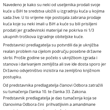
Navedeno je kako su neki od useljenika prodali svoje
kuće u BiH te sredstva uložili u izgradnju kuća u kojima
sada žive. U to vrijeme nije postojala zabrana prodaje
kuća koje su neki imali u BiH a kuće su bili prisiljeni
prodati jer građevinski materijal ne pokriva ni 1/3
ukupnih troškova izgradnje obiteljske kuće.
Predstavnici predlagatelja su potvrdili da je uknjižba
realan problem na cijelom području posebne državne
skrbi. Prošle godine se počelo s uknjižbom zgrada i
stanova i darivanjem zemljišta ali sve ide dosta sporo jer
Državno odvjetništvo inzistira na zemljišno knjižnom
postupku.
Od predstavnika predlagatelja članovi Odbora zatražili
su tumačenja članka 10. te članka 33. Zakona.
Predstavnik predlagatelja je dao tumačenja koja se
članovima Odbora čini prihvatljivim a amandmane