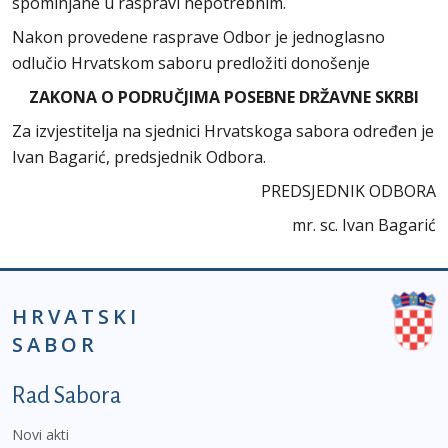
spominjane u raspravi nepotrebnim.
Nakon provedene rasprave Odbor je jednoglasno
odlučio Hrvatskom saboru predložiti donošenje
ZAKONA O PODRUČJIMA POSEBNE DRŽAVNE SKRBI
Za izvjestitelja na sjednici Hrvatskoga sabora određen je
Ivan Bagarić, predsjednik Odbora.
PREDSJEDNIK ODBORA
mr. sc. Ivan Bagarić
HRVATSKI
SABOR
Podnožje prvi izbornik
Rad Sabora
Novi akti