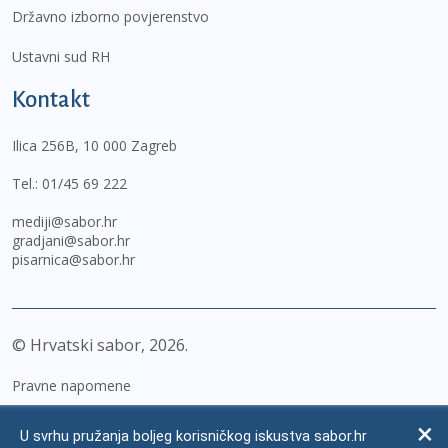
Državno izborno povjerenstvo
Ustavni sud RH
Kontakt
Ilica 256B, 10 000 Zagreb
Tel.:
01/45 69 222
mediji@sabor.hr
gradjani@sabor.hr
pisarnica@sabor.hr
© Hrvatski sabor,
2026
Pravne napomene
Izjava o pristupačnosti
U svrhu pružanja boljeg korisničkog iskustva sabor.hr