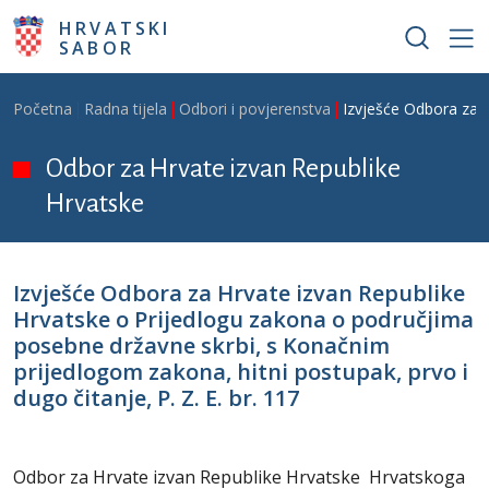
Skoči na glavni sadržaj
HRVATSKI
SABOR
Breadcrumb
Početna
Radna tijela
Odbori i povjerenstva
Izvješće Odbora za H
Odbor za Hrvate izvan Republike
Hrvatske
Izvješće Odbora za Hrvate izvan Republike
Hrvatske o Prijedlogu zakona o područjima
posebne državne skrbi, s Konačnim
prijedlogom zakona, hitni postupak, prvo i
dugo čitanje, P. Z. E. br. 117
Odbor za Hrvate izvan Republike Hrvatske Hrvatskoga