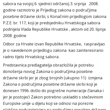
sabora na svojoj 6. sjednici održanoj 3. srpnja 2008.
godine razmotrio je Prijedlog zakona o područjima
posebne državne skrbi, s Konačnim prijedlogom zakona
P.Z.E. br. 117, koji je predsjedniku Hrvatskoga sabora
podnijela Vlada Republike Hrvatske , aktom od 20. lipnja
2008. godine
Odbor za Hrvate izvan Republike Hrvatske, raspravljao
je o navedenom prijedlogu zakona kao zainteresirano
radno tijelo Hrvatskog sabora.
Predstavnica predlagatelja obrazložila je potrebu
donošenja novog Zakona o područjima posebne
državne skrbi jer je zbog brojnih (ukupno 11) izmjena
Zakona o područjima posebne državne skrbi koji je
donesen 1996. došlo do pogrešne numeracije članaka i
jer je postojeći Zakon potrebno uskladiti s stečevinom
Europske unije u dijelu koji se odnosi na porezne
olakšice poduzetnicima na područjima posebne državne